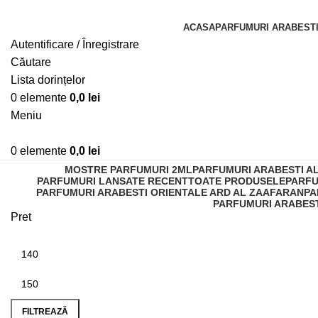
ACASA
PARFUMURI ARABESTI
Autentificare / Înregistrare
Căutare
Lista dorințelor
0
elemente
0,0
lei
Meniu
0
elemente
0,0
lei
MOSTRE PARFUMURI 2ML
PARFUMURI ARABESTI A
PARFUMURI LANSATE RECENT
TOATE PRODUSELE
PARFU
PARFUMURI ARABESTI ORIENTALE ARD AL ZAAFARAN
PA
PARFUMURI ARABEST
Pret
FILTREAZĂ