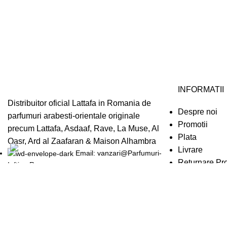
INFORMATII
Distribuitor oficial Lattafa in Romania de
Despre noi
parfumuri arabesti-orientale originale
Promotii
precum Lattafa, Asdaaf, Rave, La Muse, Al
Plata
Qasr, Ard al Zaafaran & Maison Alhambra
Livrare
Email: vanzari@Parfumuri-
Returnare Pr
Ieftine.Ro
Termeni & Con
Confidentiali
O.U.G. Nr. 34