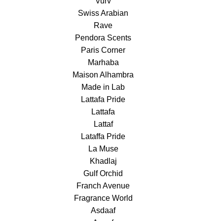
Vurv
Swiss Arabian
Rave
Pendora Scents
Paris Corner
Marhaba
Maison Alhambra
Made in Lab
Lattafa Pride
Lattafa
Lattaf
Lataffa Pride
La Muse
Khadlaj
Gulf Orchid
Franch Avenue
Fragrance World
Asdaaf