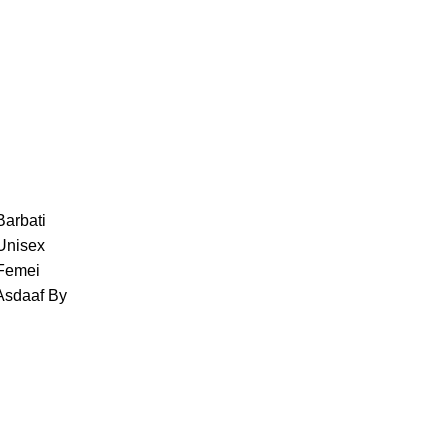
Barbati
 Unisex
 Femei
 Asdaaf By
 Rave By
Vurv By
 Maison