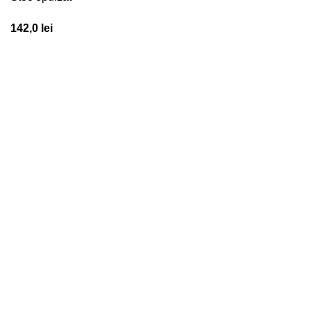
142,0
lei