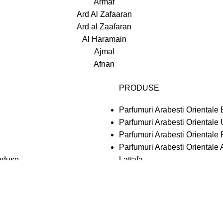
Armaf
Ard Al Zafaaran
Ard al Zaafaran
Al Haramain
Ajmal
Afnan
PRODUSE
Parfumuri Arabesti Orientale 
Parfumuri Arabesti Orientale
Parfumuri Arabesti Orientale
Parfumuri Arabesti Orientale
oduse
Lattafa
ditii
Parfumuri Arabesti Orientale
tate & Cookies
Lattafa
/2014
Parfumuri Arabesti Orientale 
Lattafa
Parfumuri Arabesti Orientale