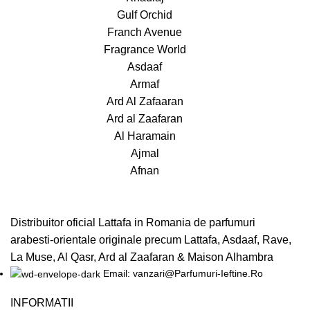
Gulf Orchid
Franch Avenue
Fragrance World
Asdaaf
Armaf
Ard Al Zafaaran
Ard al Zaafaran
Al Haramain
Ajmal
Afnan
Distribuitor oficial Lattafa in Romania de parfumuri
arabesti-orientale originale precum Lattafa, Asdaaf, Rave,
La Muse, Al Qasr, Ard al Zaafaran & Maison Alhambra
Email: vanzari@Parfumuri-Ieftine.Ro
INFORMATII