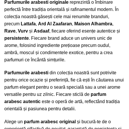
Parfumurile arabesti originale
reprezintă o îmbinare
perfectă între tradiția orientală și rafinamentul modern. În
colecția noastră găsești cele mai renumite branduri,
precum
Lattafa
,
Ard Al Zaafaran
,
Maison Alhambra
,
Rave
,
Vurv
și
Asdaaf
, fiecare oferind esențe autentice și
persistente
. Fiecare brand aduce un univers unic de
arome, folosind ingrediente prețioase precum oudul,
ambră, moscul și condimentele exotice, pentru a crea
parfumuri ce încântă simțurile.
Parfumurile arabesti
din colecția noastră sunt potrivite
pentru orice ocazie și preferință, fie că ești în căutarea unui
parfum elegant pentru o seară specială sau a unei arome
versatile pentru uz zilnic. Fiecare sticlă de
parfum
arabesc autentic
este o operă de artă, reflectând tradiția
orientală și pasiunea pentru detalii.
Alege un
parfum arabesc original
și bucură-te de o
experiență olfactivă de neuitat, garantată de persistența și