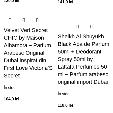
130,0
lei
141,0
lei
Velvet Vert Secret
Sheikh Al Shuyukh
CHIC by Maison
Black Apa de Parfum
Alhambra – Parfum
50ml + Deodorant
Arabesc Original
Spray 50ml by
Dubai inspirat din
Lattafa Perfumes 50
First Love Victoria’S
ml – Parfum arabesc
Secret
original import Dubai
În stoc
În stoc
104,0
lei
118,0
lei