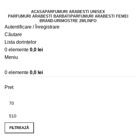
ACASA
PARFUMURI ARABESTI UNISEX
PARFUMURI ARABESTI BARBATI
PARFUMURI ARABESTI FEMEI
BRAND-URI
MOSTRE 2ML
INFO
Autentificare / Înregistrare
Căutare
Lista dorințelor
0
elemente
0,0
lei
Meniu
0
elemente
0,0
lei
Categorii
Pret
FILTREAZĂ