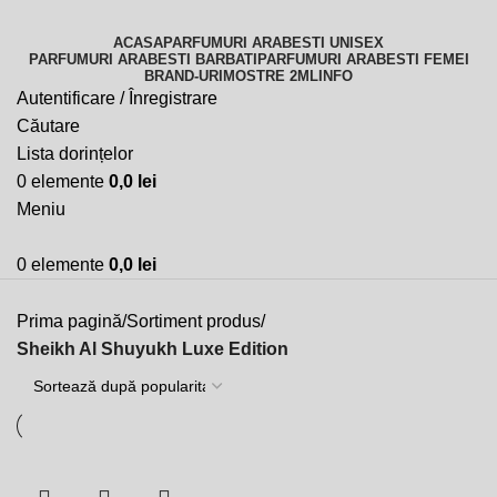
ACASA
PARFUMURI ARABESTI UNISEX
PARFUMURI ARABESTI BARBATI
PARFUMURI ARABESTI FEMEI
BRAND-URI
MOSTRE 2ML
INFO
Autentificare / Înregistrare
Căutare
Lista dorințelor
0
elemente
0,0
lei
Meniu
0
elemente
0,0
lei
Categorii
Prima pagină
Sortiment produs
Sheikh Al Shuyukh Luxe Edition