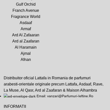
Gulf Orchid
Franch Avenue
Fragrance World
Asdaaf
Armaf
Ard Al Zafaaran
Ard al Zaafaran
Al Haramain
Ajmal
Afnan
Distribuitor oficial Lattafa in Romania de parfumuri
arabesti-orientale originale precum Lattafa, Asdaaf, Rave,
La Muse, Al Qasr, Ard al Zaafaran & Maison Alhambra
Email: vanzari@Parfumuri-Ieftine.Ro
INFORMATII