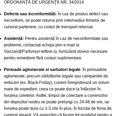
ORDONANŢĂ DE URGENŢĂ NR. 34/2014
Defecte sau inconformități:
În caz de produs defect sau
neconform, se poate returna prin intermediul firmelor de
curierat partenere, cu costul de transport returnat.
Asistență:
Pentru asistență în caz de neconformitate sau
probleme, contactați echipa prin e-mail la
Vanzari@Parfumuri-Ieftine.ro
, furnizând dovezi necesare
pentru remediere fără costuri suplimentare.
Perioade aglomerate si sarbatori legale:
În perioadele
aglomerate, precum sărbătorile legale sau campaniile de
reduceri (ex. Black Friday), curierii înregistrează un volum
mare de expedieri, ceea ce poate duce la întârzieri în
livrarea coletelor. Astfel, timpul de colectare a comenzilor
din depozitul nostru se poate prelungi cu 24-48 de ore, iar
livrarea poate dura cu 1-3 zile în plus, în funcție de firma de
curierat aleasă. Vă asigurăm că facem tot posibilul pentru a