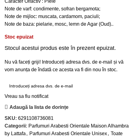
Caracter Olfactiv : Piele
Note de varf: condimente, sofran bergamota;
Note de mijloc: muscata, cardamom, paciuli;
Note de baza: pielarie, mosc, lemn de Agar (Oud)..
Stoc epuizat
Stocul acestui produs este în prezent epuizat.
Nu vă faceți griji! Introduceți adresa dvs. de e-mail și vă
vom anunța de îndată ce acesta va fi din nou în stoc.
Vreau sa fiu notificat
Adaugă la lista de dorințe
SKU:
6291108736081
Categorii:
Parfumuri Arabesti Orientale Maison Alhambra
by Lattafa
,
Parfumuri Arabesti Orientale Unisex
,
Toate