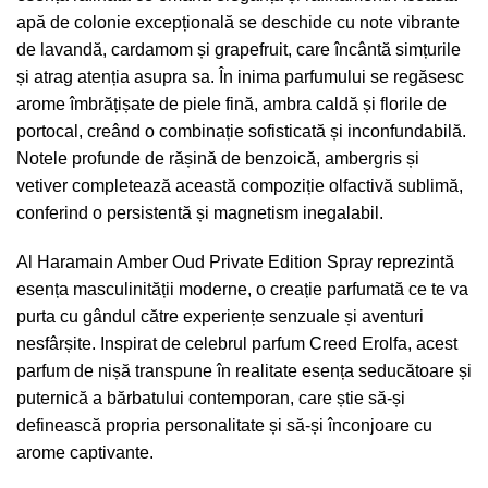
apă de colonie excepțională se deschide cu note vibrante
de lavandă, cardamom și grapefruit, care încântă simțurile
și atrag atenția asupra sa. În inima parfumului se regăsesc
arome îmbrățișate de piele fină, ambra caldă și florile de
portocal, creând o combinație sofisticată și inconfundabilă.
Notele profunde de rășină de benzoică, ambergris și
vetiver completează această compoziție olfactivă sublimă,
conferind o persistentă și magnetism inegalabil.
Al Haramain Amber Oud Private Edition Spray reprezintă
esența masculinității moderne, o creație parfumată ce te va
purta cu gândul către experiențe senzuale și aventuri
nesfârșite. Inspirat de celebrul parfum Creed Erolfa, acest
parfum de nișă transpune în realitate esența seducătoare și
puternică a bărbatului contemporan, care știe să-și
definească propria personalitate și să-și înconjoare cu
arome captivante.