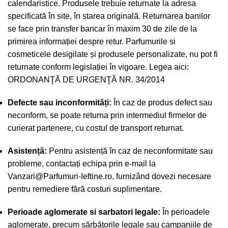
calendaristice. Produsele trebuie returnate la adresa
specificată în site, în starea originală. Returnarea banilor
se face prin transfer bancar în maxim 30 de zile de la
primirea informației despre retur. Parfumurile si
cosmeticele desigilate și produsele personalizate, nu pot fi
returnate conform legislației în vigoare. Legea aici:
ORDONANŢĂ DE URGENŢĂ NR. 34/2014
Defecte sau inconformități:
În caz de produs defect sau
neconform, se poate returna prin intermediul firmelor de
curierat partenere, cu costul de transport returnat.
Asistență:
Pentru asistență în caz de neconformitate sau
probleme, contactați echipa prin e-mail la
Vanzari@Parfumuri-Ieftine.ro
, furnizând dovezi necesare
pentru remediere fără costuri suplimentare.
Perioade aglomerate si sarbatori legale:
În perioadele
aglomerate, precum sărbătorile legale sau campaniile de