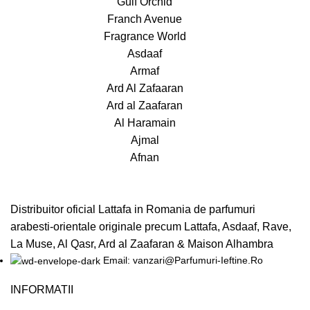
Gulf Orchid
Franch Avenue
Fragrance World
Asdaaf
Armaf
Ard Al Zafaaran
Ard al Zaafaran
Al Haramain
Ajmal
Afnan
Distribuitor oficial Lattafa in Romania de parfumuri
arabesti-orientale originale precum Lattafa, Asdaaf, Rave,
La Muse, Al Qasr, Ard al Zaafaran & Maison Alhambra
Email: vanzari@Parfumuri-Ieftine.Ro
INFORMATII