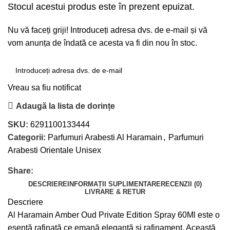
Stocul acestui produs este în prezent epuizat.
Nu vă faceți griji! Introduceți adresa dvs. de e-mail și vă
vom anunța de îndată ce acesta va fi din nou în stoc.
Vreau sa fiu notificat
Adaugă la lista de dorințe
SKU:
6291100133444
Categorii:
Parfumuri Arabesti Al Haramain
,
Parfumuri
Arabesti Orientale Unisex
Share:
DESCRIERE
INFORMAȚII SUPLIMENTARE
RECENZII (0)
LIVRARE & RETUR
Descriere
Al Haramain Amber Oud Private Edition Spray 60Ml este o
esență rafinată ce emană eleganță și rafinament. Această