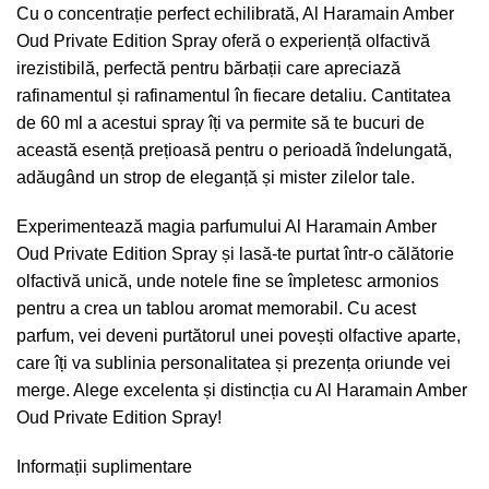
Cu o concentrație perfect echilibrată, Al Haramain Amber
Oud Private Edition Spray oferă o experiență olfactivă
irezistibilă, perfectă pentru bărbații care apreciază
rafinamentul și rafinamentul în fiecare detaliu. Cantitatea
de 60 ml a acestui spray îți va permite să te bucuri de
această esență prețioasă pentru o perioadă îndelungată,
adăugând un strop de eleganță și mister zilelor tale.
Experimentează magia parfumului Al Haramain Amber
Oud Private Edition Spray și lasă-te purtat într-o călătorie
olfactivă unică, unde notele fine se împletesc armonios
pentru a crea un tablou aromat memorabil. Cu acest
parfum, vei deveni purtătorul unei povești olfactive aparte,
care îți va sublinia personalitatea și prezența oriunde vei
merge. Alege excelenta și distincția cu Al Haramain Amber
Oud Private Edition Spray!
Informații suplimentare