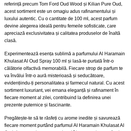
referință precum Tom Ford Oud Wood și Kilian Pure Oud,
acest sortiment este un omagiu adus rafinamentului și
luxului autentic. Cu o cantitate de 100 ml, acest parfum
devine alegerea ideală pentru femeile sofisticate, care
apreciază exclusivitatea și calitatea produselor de înaltă
clasă.
Experimentează esența sublimă a parfumului Al Haramain
Khulasat Al Oud Spray 100 ml și lasă-te purtată într-o
călătorie olfactivă memorabilă. Fiecare strop de parfum te
va învălui într-o aură misterioasă și seducătoare,
evidențiindu-ți personalitatea și farmecul natural. Cu acest
sortiment luxuriant, vei emana eleganță și rafinament în
fiecare moment al zilei, contribuind la definirea unei
prezente puternice și fascinante.
Pregătește-te să te răsfeți cu arome inedite și savurează
fiecare moment purtând parfumul Al Haramain Khulasat Al