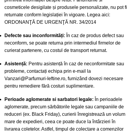
cosmeticele desigilate și produsele personalizate, nu pot fi
returnate conform legislației în vigoare. Legea aici:
ORDONANŢĂ DE URGENŢĂ NR. 34/2014
Defecte sau inconformități:
În caz de produs defect sau
neconform, se poate returna prin intermediul firmelor de
curierat partenere, cu costul de transport returnat.
Asistență:
Pentru asistență în caz de neconformitate sau
probleme, contactați echipa prin e-mail la
Vanzari@Parfumuri-Ieftine.ro
, furnizând dovezi necesare
pentru remediere fără costuri suplimentare.
Perioade aglomerate si sarbatori legale:
În perioadele
aglomerate, precum sărbătorile legale sau campaniile de
reduceri (ex. Black Friday), curierii înregistrează un volum
mare de expedieri, ceea ce poate duce la întârzieri în
livrarea coletelor. Astfel, timpul de colectare a comenzilor