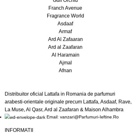
Gulf Orchid
Franch Avenue
Fragrance World
Asdaaf
Armaf
Ard Al Zafaaran
Ard al Zaafaran
Al Haramain
Ajmal
Afnan
Distribuitor oficial Lattafa in Romania de parfumuri
arabesti-orientale originale precum Lattafa, Asdaaf, Rave,
La Muse, Al Qasr, Ard al Zaafaran & Maison Alhambra
Email: vanzari@Parfumuri-Ieftine.Ro
INFORMATII