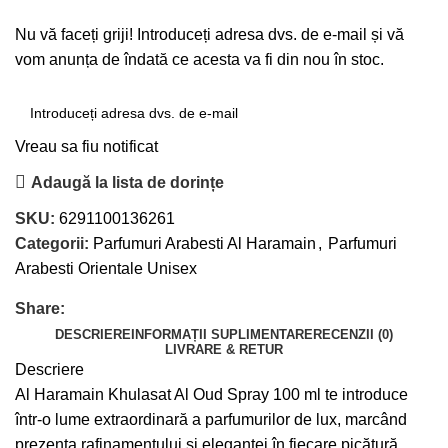
Nu vă faceți griji! Introduceți adresa dvs. de e-mail și vă
vom anunța de îndată ce acesta va fi din nou în stoc.
Vreau sa fiu notificat
Adaugă la lista de dorințe
SKU:
6291100136261
Categorii:
Parfumuri Arabesti Al Haramain
,
Parfumuri
Arabesti Orientale Unisex
Share:
DESCRIERE
INFORMAȚII SUPLIMENTARE
RECENZII (0)
LIVRARE & RETUR
Descriere
Al Haramain Khulasat Al Oud Spray 100 ml te introduce
într-o lume extraordinară a parfumurilor de lux, marcând
prezența rafinamentului și eleganței în fiecare picătură.