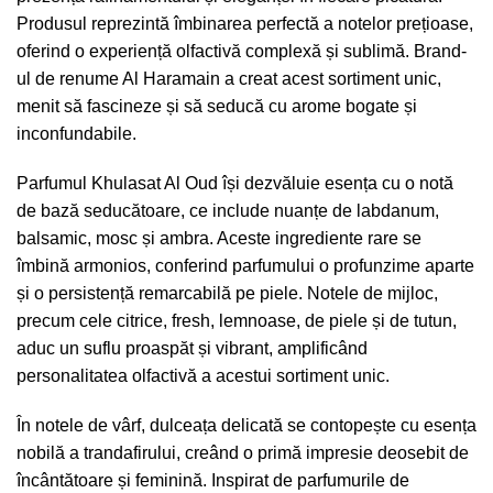
Produsul reprezintă îmbinarea perfectă a notelor prețioase,
oferind o experiență olfactivă complexă și sublimă. Brand-
ul de renume Al Haramain a creat acest sortiment unic,
menit să fascineze și să seducă cu arome bogate și
inconfundabile.
Parfumul Khulasat Al Oud își dezvăluie esența cu o notă
de bază seducătoare, ce include nuanțe de labdanum,
balsamic, mosc și ambra. Aceste ingrediente rare se
îmbină armonios, conferind parfumului o profunzime aparte
și o persistență remarcabilă pe piele. Notele de mijloc,
precum cele citrice, fresh, lemnoase, de piele și de tutun,
aduc un suflu proaspăt și vibrant, amplificând
personalitatea olfactivă a acestui sortiment unic.
În notele de vârf, dulceața delicată se contopește cu esența
nobilă a trandafirului, creând o primă impresie deosebit de
încântătoare și feminină. Inspirat de parfumurile de