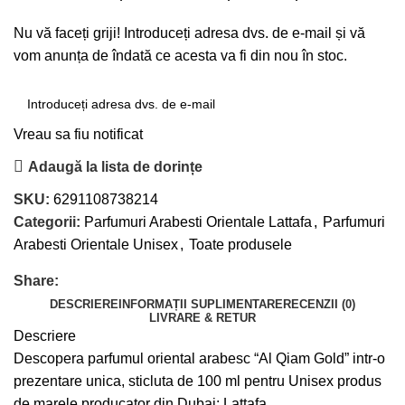
Nu vă faceți griji! Introduceți adresa dvs. de e-mail și vă
vom anunța de îndată ce acesta va fi din nou în stoc.
Vreau sa fiu notificat
Adaugă la lista de dorințe
SKU:
6291108738214
Categorii:
Parfumuri Arabesti Orientale Lattafa
,
Parfumuri
Arabesti Orientale Unisex
,
Toate produsele
Share:
DESCRIERE
INFORMAȚII SUPLIMENTARE
RECENZII (0)
LIVRARE & RETUR
Descriere
Descopera parfumul oriental arabesc “Al Qiam Gold” intr-o
prezentare unica, sticluta de 100 ml pentru Unisex produs
de marele producator din Dubai: Lattafa.