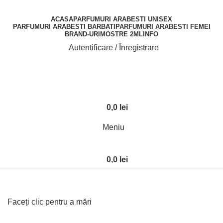
ACASA
PARFUMURI ARABESTI UNISEX
PARFUMURI ARABESTI BARBATI
PARFUMURI ARABESTI FEMEI
BRAND-URI
MOSTRE 2ML
INFO
Autentificare / Înregistrare
0,0
lei
Meniu
0,0
lei
Faceți clic pentru a mări