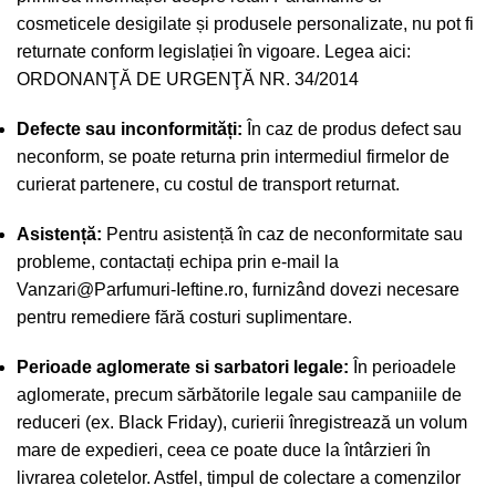
cosmeticele desigilate și produsele personalizate, nu pot fi
returnate conform legislației în vigoare. Legea aici:
ORDONANŢĂ DE URGENŢĂ NR. 34/2014
Defecte sau inconformități:
În caz de produs defect sau
neconform, se poate returna prin intermediul firmelor de
curierat partenere, cu costul de transport returnat.
Asistență:
Pentru asistență în caz de neconformitate sau
probleme, contactați echipa prin e-mail la
Vanzari@Parfumuri-Ieftine.ro
, furnizând dovezi necesare
pentru remediere fără costuri suplimentare.
Perioade aglomerate si sarbatori legale:
În perioadele
aglomerate, precum sărbătorile legale sau campaniile de
reduceri (ex. Black Friday), curierii înregistrează un volum
mare de expedieri, ceea ce poate duce la întârzieri în
livrarea coletelor. Astfel, timpul de colectare a comenzilor