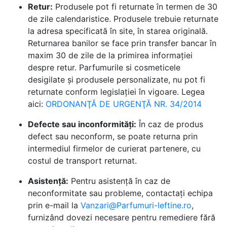
Retur:
Produsele pot fi returnate în termen de 30
de zile calendaristice. Produsele trebuie returnate
la adresa specificată în site, în starea originală.
Returnarea banilor se face prin transfer bancar în
maxim 30 de zile de la primirea informației
despre retur. Parfumurile si cosmeticele
desigilate și produsele personalizate, nu pot fi
returnate conform legislației în vigoare. Legea
aici:
ORDONANŢĂ DE URGENŢĂ NR. 34/2014
Defecte sau inconformități:
În caz de produs
defect sau neconform, se poate returna prin
intermediul firmelor de curierat partenere, cu
costul de transport returnat.
Asistență:
Pentru asistență în caz de
neconformitate sau probleme, contactați echipa
prin e-mail la
Vanzari@Parfumuri-Ieftine.ro
,
furnizând dovezi necesare pentru remediere fără