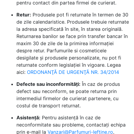
pentru contact din partea firmei de curierat.
Retur:
Produsele pot fi returnate în termen de 30
de zile calendaristice. Produsele trebuie returnate
la adresa specificată în site, în starea originală.
Returnarea banilor se face prin transfer bancar în
maxim 30 de zile de la primirea informației
despre retur. Parfumurile si cosmeticele
desigilate și produsele personalizate, nu pot fi
returnate conform legislației în vigoare. Legea
aici:
ORDONANŢĂ DE URGENŢĂ NR. 34/2014
Defecte sau inconformități:
În caz de produs
defect sau neconform, se poate returna prin
intermediul firmelor de curierat partenere, cu
costul de transport returnat.
Asistență:
Pentru asistență în caz de
neconformitate sau probleme, contactați echipa
prin e-mail la
Vanzari@Parfumuri-Ieftine.ro
,