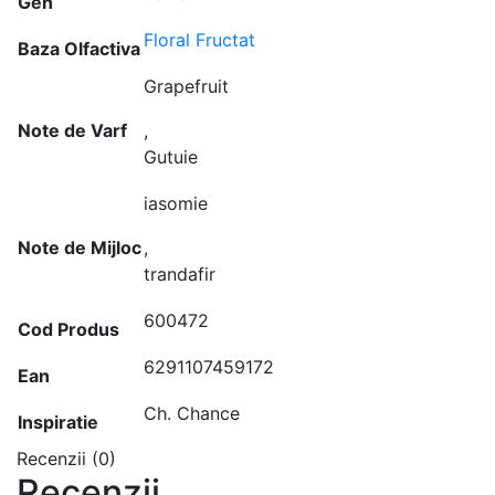
Gen
Floral Fructat
Baza Olfactiva
Grapefruit
Note de Varf
,
Gutuie
iasomie
Note de Mijloc
,
trandafir
600472
Cod Produs
6291107459172
Ean
Ch. Chance
Inspiratie
Recenzii (0)
Recenzii