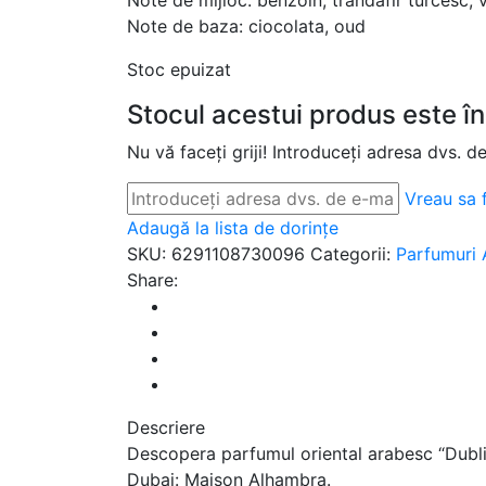
Note de mijloc: benzoin, trandafir turcesc, v
Note de baza: ciocolata, oud
Stoc epuizat
Stocul acestui produs este în
Nu vă faceți griji! Introduceți adresa dvs. d
Vreau sa f
Adaugă la lista de dorințe
SKU:
6291108730096
Categorii:
Parfumuri 
Share:
Descriere
Descopera parfumul oriental arabesc “Dubli
Dubai: Maison Alhambra.