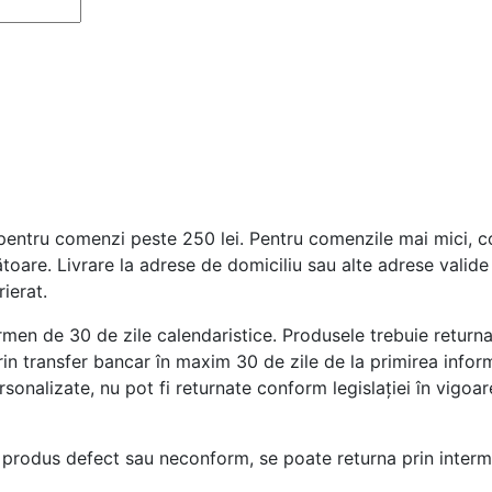
entru comenzi peste 250 lei. Pentru comenzile mai mici, cost
ătoare. Livrare la adrese de domiciliu sau alte adrese vali
ierat.
rmen de 30 de zile calendaristice. Produsele trebuie returnat
rin transfer bancar în maxim 30 de zile de la primirea inform
sonalizate, nu pot fi returnate conform legislației în vigoar
produs defect sau neconform, se poate returna prin interme