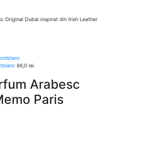
Original Dubai inspirat din Irish Leather
ntblanc
86,0
lei
arfum Arabesc
 Memo Paris