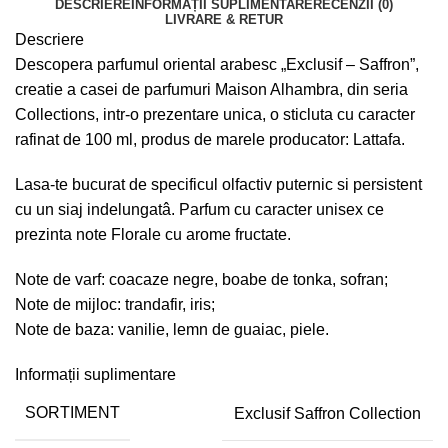
DESCRIERE
INFORMAȚII SUPLIMENTARE
RECENZII (0)
LIVRARE & RETUR
Descriere
Descopera parfumul oriental arabesc „Exclusif – Saffron”,
creatie a casei de parfumuri Maison Alhambra, din seria
Collections, intr-o prezentare unica, o sticluta cu caracter
rafinat de 100 ml, produs de marele producator: Lattafa.
Lasa-te bucurat de specificul olfactiv puternic si persistent
cu un siaj indelungatâ. Parfum cu caracter unisex ce
prezinta note Florale cu arome fructate.
Note de varf: coacaze negre, boabe de tonka, sofran;
Note de mijloc: trandafir, iris;
Note de baza: vanilie, lemn de guaiac, piele.
Informații suplimentare
SORTIMENT
Exclusif Saffron Collection