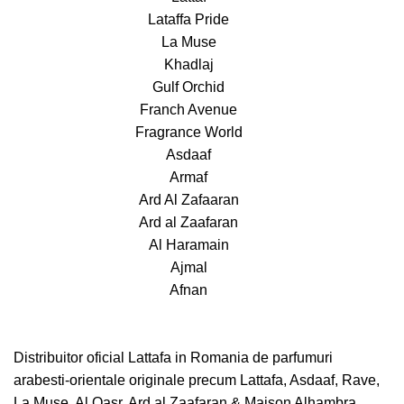
Lataffa Pride
La Muse
Khadlaj
Gulf Orchid
Franch Avenue
Fragrance World
Asdaaf
Armaf
Ard Al Zafaaran
Ard al Zaafaran
Al Haramain
Ajmal
Afnan
Distribuitor oficial Lattafa in Romania de parfumuri
arabesti-orientale originale precum Lattafa, Asdaaf, Rave,
La Muse, Al Qasr, Ard al Zaafaran & Maison Alhambra