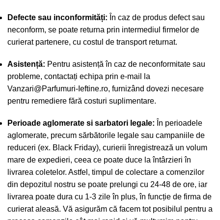
Defecte sau inconformități:
În caz de produs defect sau
neconform, se poate returna prin intermediul firmelor de
curierat partenere, cu costul de transport returnat.
Asistență:
Pentru asistență în caz de neconformitate sau
probleme, contactați echipa prin e-mail la
Vanzari@Parfumuri-Ieftine.ro
, furnizând dovezi necesare
pentru remediere fără costuri suplimentare.
Perioade aglomerate si sarbatori legale:
În perioadele
aglomerate, precum sărbătorile legale sau campaniile de
reduceri (ex. Black Friday), curierii înregistrează un volum
mare de expedieri, ceea ce poate duce la întârzieri în
livrarea coletelor. Astfel, timpul de colectare a comenzilor
din depozitul nostru se poate prelungi cu 24-48 de ore, iar
livrarea poate dura cu 1-3 zile în plus, în funcție de firma de
curierat aleasă. Vă asigurăm că facem tot posibilul pentru a