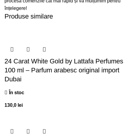
procesa comenzile cât mai rapid și vă mulțumim pentru
înțelegere!
Produse similare
24 Carat White Gold by Lattafa Perfumes
100 ml – Parfum arabesc original import
Dubai
În stoc
130,0
lei