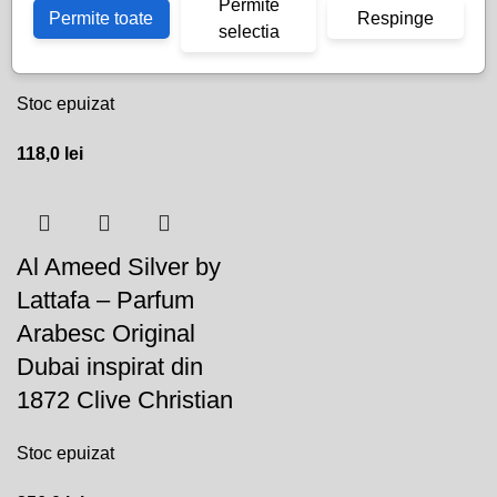
Permite
Dubai inspirat din
Permite toate
Respinge
selectia
Nepal Aoud Montale
Stoc epuizat
118,0
lei
Al Ameed Silver by
Lattafa – Parfum
Arabesc Original
Dubai inspirat din
1872 Clive Christian
Stoc epuizat