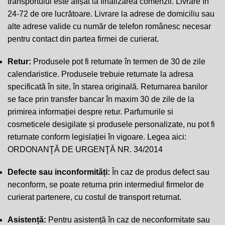
transportului este afișat la finalizarea comenzii. Livrare în
24-72 de ore lucrătoare. Livrare la adrese de domiciliu sau
alte adrese valide cu număr de telefon românesc necesar
pentru contact din partea firmei de curierat.
Retur:
Produsele pot fi returnate în termen de 30 de zile
calendaristice. Produsele trebuie returnate la adresa
specificată în site, în starea originală. Returnarea banilor
se face prin transfer bancar în maxim 30 de zile de la
primirea informației despre retur. Parfumurile si
cosmeticele desigilate și produsele personalizate, nu pot fi
returnate conform legislației în vigoare. Legea aici:
ORDONANŢĂ DE URGENŢĂ NR. 34/2014
Defecte sau inconformități:
În caz de produs defect sau
neconform, se poate returna prin intermediul firmelor de
curierat partenere, cu costul de transport returnat.
Asistență:
Pentru asistență în caz de neconformitate sau