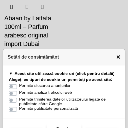
Abaan by Lattafa
100ml – Parfum
arabesc original
import Dubai
×
Setări de consimțământ
Stoc epuizat
127,0
lei
Acest site utilizează cookie-uri (click pentru detalii)
Alegeți ce tipuri de cookie-uri permiteți pe acest site:
Permite stocarea anunțurilor
Permite analiza traficului web
Permite trimiterea datelor utilizatorului legate de
publicitate către Google
24 Carat Pure Gold
Permite publicitate personalizată
by Lattafa – Parfum
Arabesc Original