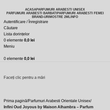
ACASA
PARFUMURI ARABESTI UNISEX
PARFUMURI ARABESTI BARBATI
PARFUMURI ARABESTI FEMEI
BRAND-URI
MOSTRE 2ML
INFO
Autentificare / Înregistrare
Căutare
Lista dorințelor
0
elemente
0,0
lei
Meniu
0
elemente
0,0
lei
Faceți clic pentru a mări
Prima pagină
Parfumuri Arabesti Orientale Unisex
Infini Oud Joyous by Maison Alhambra – Parfum