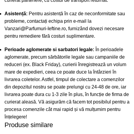
curierat partenere, cu costul de transport returnat.
Asistență:
Pentru asistență în caz de neconformitate sau
probleme, contactați echipa prin e-mail la
Vanzari@Parfumuri-Ieftine.ro
, furnizând dovezi necesare
pentru remediere fără costuri suplimentare.
Perioade aglomerate si sarbatori legale:
În perioadele
aglomerate, precum sărbătorile legale sau campaniile de
reduceri (ex. Black Friday), curierii înregistrează un volum
mare de expedieri, ceea ce poate duce la întârzieri în
livrarea coletelor. Astfel, timpul de colectare a comenzilor
din depozitul nostru se poate prelungi cu 24-48 de ore, iar
livrarea poate dura cu 1-3 zile în plus, în funcție de firma de
curierat aleasă. Vă asigurăm că facem tot posibilul pentru a
procesa comenzile cât mai rapid și vă mulțumim pentru
înțelegere!
Produse similare