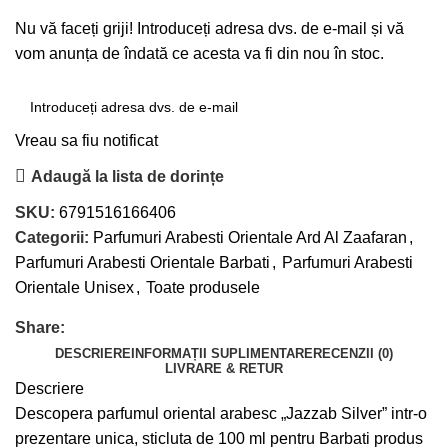
Nu vă faceți griji! Introduceți adresa dvs. de e-mail și vă
vom anunța de îndată ce acesta va fi din nou în stoc.
Vreau sa fiu notificat
Adaugă la lista de dorințe
SKU:
6791516166406
Categorii:
Parfumuri Arabesti Orientale Ard Al Zaafaran
,
Parfumuri Arabesti Orientale Barbati
,
Parfumuri Arabesti
Orientale Unisex
,
Toate produsele
Share:
DESCRIERE
INFORMAȚII SUPLIMENTARE
RECENZII (0)
LIVRARE & RETUR
Descriere
Descopera parfumul oriental arabesc „Jazzab Silver” intr-o
prezentare unica, sticluta de 100 ml pentru Barbati produs