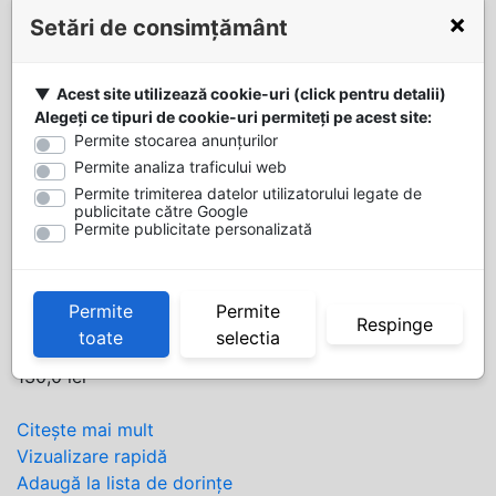
Adaugă la lista de dorințe
×
Setări de consimțământ
Ajwad by
Lattafa –
Acest site utilizează cookie-uri (click pentru detalii)
Parfum
Alegeți ce tipuri de cookie-uri permiteți pe acest site:
Arabesc
Permite stocarea anunțurilor
Permite analiza traficului web
Original Dubai
Permite trimiterea datelor utilizatorului legate de
inspirat din
publicitate către Google
Permite publicitate personalizată
Roses Vanille
Mancera
Permite
Permite
Respinge
Stoc epuizat
toate
selectia
130,0
lei
Citește mai mult
Vizualizare rapidă
Adaugă la lista de dorințe