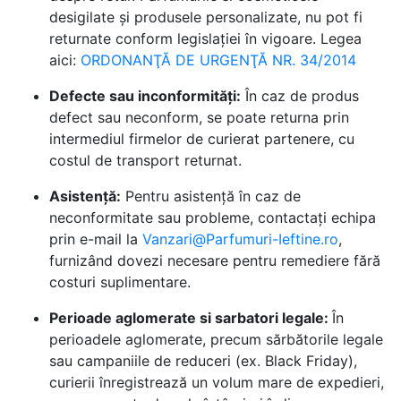
desigilate și produsele personalizate, nu pot fi
returnate conform legislației în vigoare. Legea
aici:
ORDONANŢĂ DE URGENŢĂ NR. 34/2014
Defecte sau inconformități:
În caz de produs
defect sau neconform, se poate returna prin
intermediul firmelor de curierat partenere, cu
costul de transport returnat.
Asistență:
Pentru asistență în caz de
neconformitate sau probleme, contactați echipa
prin e-mail la
Vanzari@Parfumuri-Ieftine.ro
,
furnizând dovezi necesare pentru remediere fără
costuri suplimentare.
Perioade aglomerate si sarbatori legale:
În
perioadele aglomerate, precum sărbătorile legale
sau campaniile de reduceri (ex. Black Friday),
curierii înregistrează un volum mare de expedieri,