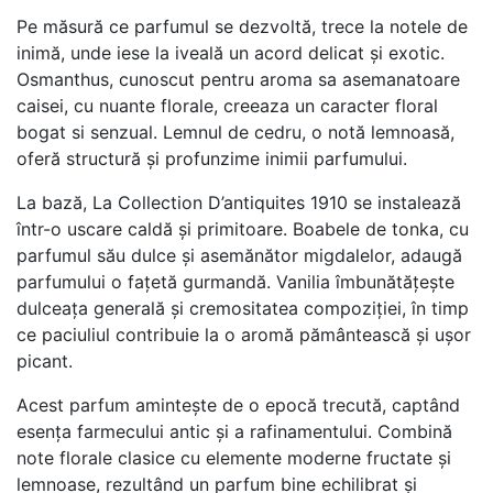
Pe măsură ce parfumul se dezvoltă, trece la notele de
inimă, unde iese la iveală un acord delicat și exotic.
Osmanthus, cunoscut pentru aroma sa asemanatoare
caisei, cu nuante florale, creeaza un caracter floral
bogat si senzual. Lemnul de cedru, o notă lemnoasă,
oferă structură și profunzime inimii parfumului.
La bază, La Collection D’antiquites 1910 se instalează
într-o uscare caldă și primitoare. Boabele de tonka, cu
parfumul său dulce și asemănător migdalelor, adaugă
parfumului o fațetă gurmandă. Vanilia îmbunătățește
dulceața generală și cremositatea compoziției, în timp
ce paciuliul contribuie la o aromă pământească și ușor
picant.
Acest parfum amintește de o epocă trecută, captând
esența farmecului antic și a rafinamentului. Combină
note florale clasice cu elemente moderne fructate și
lemnoase, rezultând un parfum bine echilibrat și