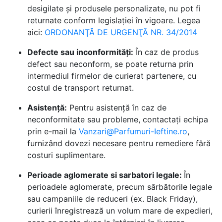
desigilate și produsele personalizate, nu pot fi
returnate conform legislației în vigoare. Legea
aici:
ORDONANŢĂ DE URGENŢĂ NR. 34/2014
Defecte sau inconformități:
În caz de produs
defect sau neconform, se poate returna prin
intermediul firmelor de curierat partenere, cu
costul de transport returnat.
Asistență:
Pentru asistență în caz de
neconformitate sau probleme, contactați echipa
prin e-mail la
Vanzari@Parfumuri-Ieftine.ro
,
furnizând dovezi necesare pentru remediere fără
costuri suplimentare.
Perioade aglomerate si sarbatori legale:
În
perioadele aglomerate, precum sărbătorile legale
sau campaniile de reduceri (ex. Black Friday),
curierii înregistrează un volum mare de expedieri,