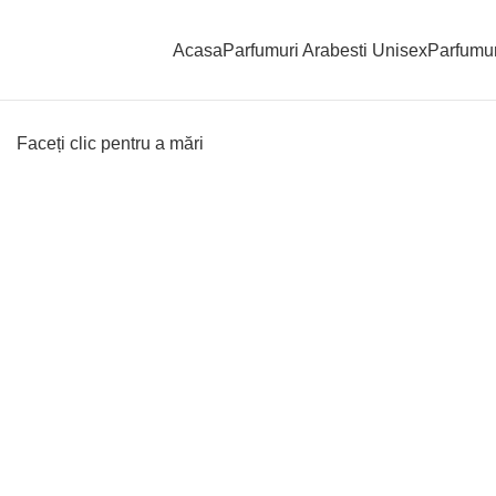
Acasa
Parfumuri Arabesti Unisex
Parfumur
Faceți clic pentru a mări