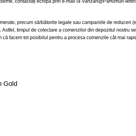
leme, contactați echipa prin e-mail la
Vanzari@Parfumuri-Ieftin
merate, precum sărbătorile legale sau campaniile de reduceri (e
or. Astfel, timpul de colectare a comenzilor din depozitul nostru s
răm că facem tot posibilul pentru a procesa comenzile cât mai rap
n Gold