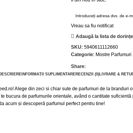
Vreau sa fiu notificat
Adaugă la lista de dorinț
SKU:
5940611112660
Categorie:
Mostre Parfumuri
Share:
DESCRIERE
INFORMAȚII SUPLIMENTARE
RECENZII (0)
LIVRARE & RETU
.ro! Alege din zeci si chiar sute de parfumuri de la branduri o
 te bucura de parfumurile orientale, având o cantitate suficientă
da acum și descoperă parfumul perfect pentru tine!