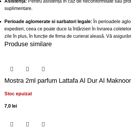
Asistență:
Pentru asistență în caz de neconformitate sau prob
suplimentare.
Perioade aglomerate si sarbatori legale:
În perioadele aglo
expedieri, ceea ce poate duce la întârzieri în livrarea coletel
zile în plus, în funcție de firma de curierat aleasă. Vă asigu
Produse similare
Mostra 2ml parfum Lattafa Al Dur Al Maknoo
Stoc epuizat
7,0
lei