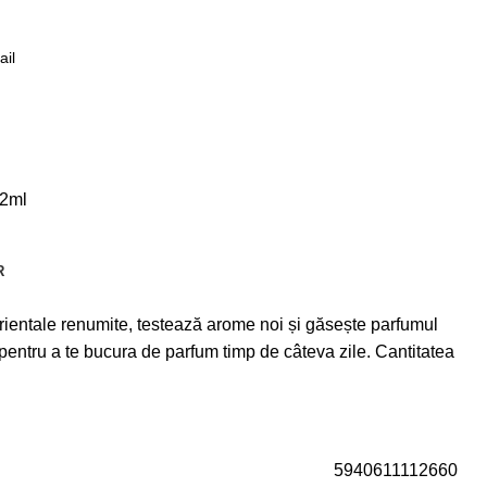
e
 2ml
R
rientale renumite, testează arome noi și găsește parfumul
 pentru a te bucura de parfum timp de câteva zile. Cantitatea
5940611112660