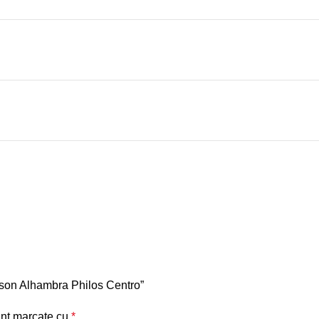
aison Alhambra Philos Centro”
unt marcate cu
*