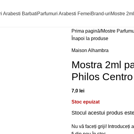
i Arabesti Barbati
Parfumuri Arabesti Femei
Brand-uri
Mostre 2ml
Prima pagină
Mostre Parfumu
Înapoi la produse
Maison Alhambra
Mostra 2ml p
Philos Centro
7,0
lei
Stoc epuizat
Stocul acestui produs este
Nu vă faceți griji! Introduceț
fi din nou în stoc.