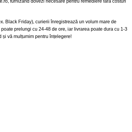
e.ro
, furnizând dovezi necesare pentru remediere fără costuri
x. Black Friday), curierii înregistrează un volum mare de
e poate prelungi cu 24-48 de ore, iar livrarea poate dura cu 1-3
id și vă mulțumim pentru înțelegere!