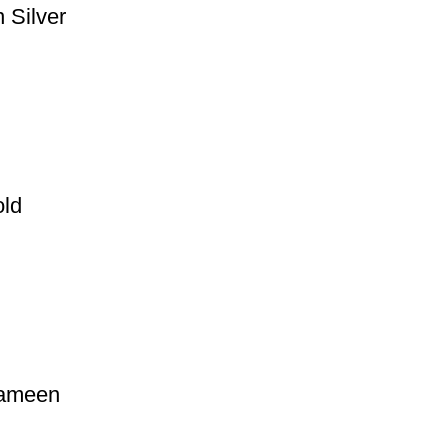
 Silver
old
hameen