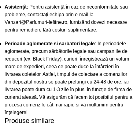
Asistență:
Pentru asistență în caz de neconformitate sau
probleme, contactați echipa prin e-mail la
Vanzari@Parfumuri-Ieftine.ro
, furnizând dovezi necesare
pentru remediere fără costuri suplimentare.
Perioade aglomerate si sarbatori legale:
În perioadele
aglomerate, precum sărbătorile legale sau campaniile de
reduceri (ex. Black Friday), curierii înregistrează un volum
mare de expedieri, ceea ce poate duce la întârzieri în
livrarea coletelor. Astfel, timpul de colectare a comenzilor
din depozitul nostru se poate prelungi cu 24-48 de ore, iar
livrarea poate dura cu 1-3 zile în plus, în funcție de firma de
curierat aleasă. Vă asigurăm că facem tot posibilul pentru a
procesa comenzile cât mai rapid și vă mulțumim pentru
înțelegere!
Produse similare