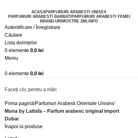
ACASA
PARFUMURI ARABESTI UNISEX
PARFUMURI ARABESTI BARBATI
PARFUMURI ARABESTI FEMEI
BRAND-URI
MOSTRE 2ML
INFO
Autentificare / Înregistrare
Căutare
Lista dorințelor
0
elemente
0,0
lei
Meniu
0
elemente
0,0
lei
Faceți clic pentru a mări
Prima pagină
Parfumuri Arabesti Orientale Unisex
Muna by Lattafa – Parfum arabesc original import
Dubai
Înapoi la produse