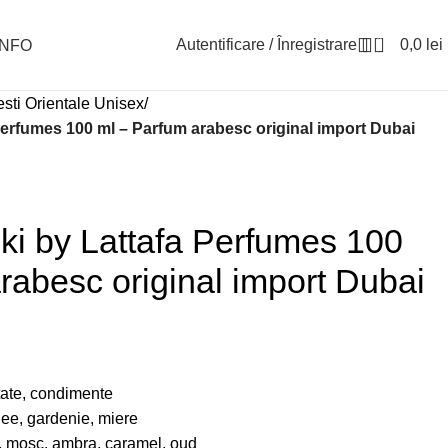
0
Autentificare / Înregistrare
0,0
lei
INFO
sti Orientale Unisex
Perfumes 100 ml – Parfum arabesc original import Dubai
ki by Lattafa Perfumes 100
rabesc original import Dubai
ctate, condimente
dee, gardenie, miere
, mosc, ambra, caramel, oud