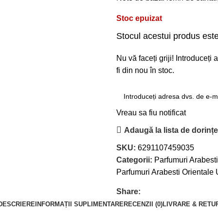
Stoc epuizat
Stocul acestui produs este
Nu vă faceți griji! Introduceț
fi din nou în stoc.
Vreau sa fiu notificat
Adaugă la lista de dorinț
SKU:
6291107459035
Categorii:
Parfumuri Arabesti
Parfumuri Arabesti Orientale
Share:
DESCRIERE
INFORMAȚII SUPLIMENTARE
RECENZII (0)
LIVRARE & RETU