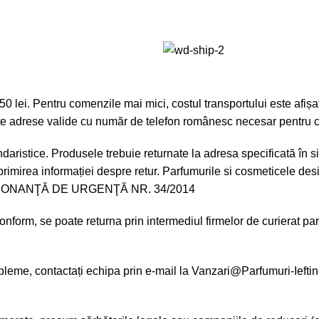
lei. Pentru comenzile mai mici, costul transportului este afișat 
lte adrese valide cu număr de telefon românesc necesar pentru co
daristice. Produsele trebuie returnate la adresa specificată în si
primirea informației despre retur. Parfumurile si cosmeticele des
ONANŢĂ DE URGENŢĂ NR. 34/2014
form, se poate returna prin intermediul firmelor de curierat par
leme, contactați echipa prin e-mail la
Vanzari@Parfumuri-Ieftin