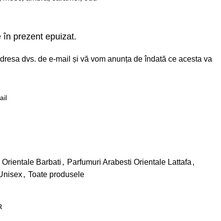
 în prezent epuizat.
i adresa dvs. de e-mail și vă vom anunța de îndată ce acesta va
e
 Orientale Barbati
,
Parfumuri Arabesti Orientale Lattafa
,
 Unisex
,
Toate produsele
R