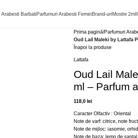
 Arabesti Barbati
Parfumuri Arabesti Femei
Brand-uri
Mostre 2ml
Prima pagină
Parfumuri Arabe
Oud Lail Maleki by Lattafa 
Înapoi la produse
Lattafa
Oud Lail Male
ml – Parfum a
118,0
lei
Caracter Olfactiv : Oriental
Note de varf: citrice, note fru
Note de mijloc: iasomie, orhi
Note de baza: lemn de santal