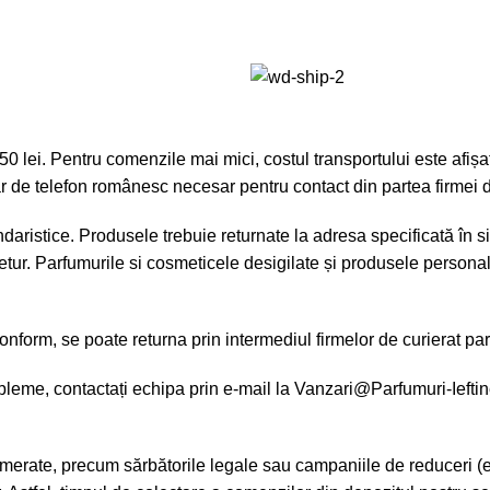
lei. Pentru comenzile mai mici, costul transportului este afișat 
r de telefon românesc necesar pentru contact din partea firmei d
aristice. Produsele trebuie returnate la adresa specificată în sit
tur. Parfumurile si cosmeticele desigilate și produsele personali
form, se poate returna prin intermediul firmelor de curierat part
leme, contactați echipa prin e-mail la
Vanzari@Parfumuri-Ieftin
merate, precum sărbătorile legale sau campaniile de reduceri (e