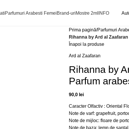
ati
Parfumuri Arabesti Femei
Brand-uri
Mostre 2ml
INFO
Aute
Prima pagină
Parfumuri Arabe
Rihanna by Ard al Zaafaran
Înapoi la produse
Ard al Zaafaran
Rihanna by Ar
Parfum arabes
90,0
lei
Caracter Olfactiv : Oriental Fl
Note de varf: grapefruit, port
Note de mijloc: floare de porto
Note de baza: lemn de santal