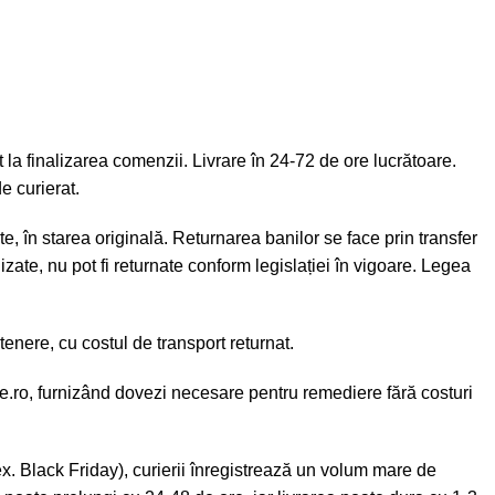
la finalizarea comenzii. Livrare în 24-72 de ore lucrătoare.
e curierat.
e, în starea originală. Returnarea banilor se face prin transfer
zate, nu pot fi returnate conform legislației în vigoare. Legea
enere, cu costul de transport returnat.
e.ro
, furnizând dovezi necesare pentru remediere fără costuri
x. Black Friday), curierii înregistrează un volum mare de