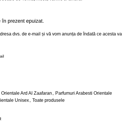
 în prezent epuizat.
i adresa dvs. de e-mail și vă vom anunța de îndată ce acesta va
e
 Orientale Ard Al Zaafaran
,
Parfumuri Arabesti Orientale
rientale Unisex
,
Toate produsele
R