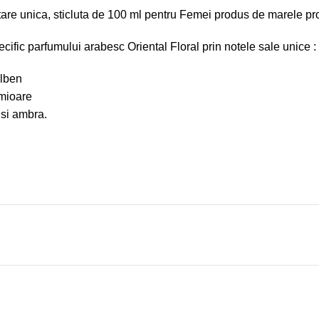
are unica, sticluta de 100 ml pentru Femei produs de marele pr
ecific parfumului arabesc Oriental Floral prin notele sale unice :
alben
amioare
 si ambra.