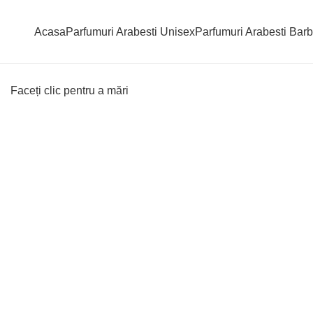
Acasa
Parfumuri Arabesti Unisex
Parfumuri Arabesti Barb
Faceți clic pentru a mări