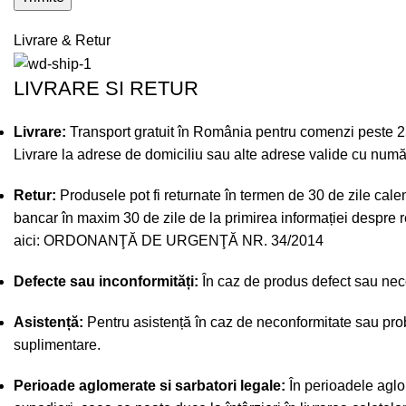
Livrare & Retur
LIVRARE SI RETUR
Livrare:
Transport gratuit în România pentru comenzi peste 250 
Livrare la adrese de domiciliu sau alte adrese valide cu numă
Retur:
Produsele pot fi returnate în termen de 30 de zile calend
bancar în maxim 30 de zile de la primirea informației despre re
aici:
ORDONANŢĂ DE URGENŢĂ NR. 34/2014
Defecte sau inconformități:
În caz de produs defect sau necon
Asistență:
Pentru asistență în caz de neconformitate sau prob
suplimentare.
Perioade aglomerate si sarbatori legale:
În perioadele aglo