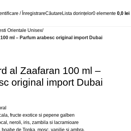
ntificare / Înregistrare
Căutare
Lista dorințelor
0
elemente
0,0
lei
sti Orientale Unisex
 100 ml – Parfum arabesc original import Dubai
d al Zaafaran 100 ml –
c original import Dubai
oral
ocala, fructe exotice si pepene galben
cal, neroli, iris, zambila si lacramioare
, boabe de Tonka, mosc, vanilie si ambra.