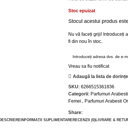
Stoc epuizat
Stocul acestui produs este
Nu vă faceți griji! Introduceț
fi din nou în stoc.
Vreau sa fiu notificat
Adaugă la lista de dorinț
SKU:
6266515361836
Categorii:
Parfumuri Arabesti
Femei
,
Parfumuri Arabesti O
Share:
DESCRIERE
INFORMAȚII SUPLIMENTARE
RECENZII (0)
LIVRARE & RETU