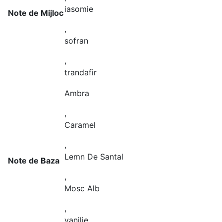
iasomie
Note de Mijloc
,
sofran
,
trandafir
Ambra
,
Caramel
,
Lemn De Santal
Note de Baza
,
Mosc Alb
,
vanilie