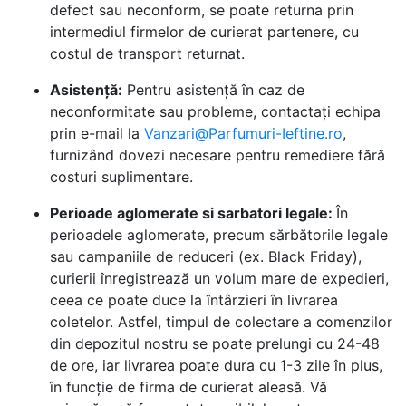
defect sau neconform, se poate returna prin
intermediul firmelor de curierat partenere, cu
costul de transport returnat.
Asistență:
Pentru asistență în caz de
neconformitate sau probleme, contactați echipa
prin e-mail la
Vanzari@Parfumuri-Ieftine.ro
,
furnizând dovezi necesare pentru remediere fără
costuri suplimentare.
Perioade aglomerate si sarbatori legale:
În
perioadele aglomerate, precum sărbătorile legale
sau campaniile de reduceri (ex. Black Friday),
curierii înregistrează un volum mare de expedieri,
ceea ce poate duce la întârzieri în livrarea
coletelor. Astfel, timpul de colectare a comenzilor
din depozitul nostru se poate prelungi cu 24-48
de ore, iar livrarea poate dura cu 1-3 zile în plus,
în funcție de firma de curierat aleasă. Vă