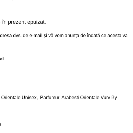
 în prezent epuizat.
i adresa dvs. de e-mail și vă vom anunța de îndată ce acesta va
e
 Orientale Unisex
,
Parfumuri Arabesti Orientale Vurv By
R