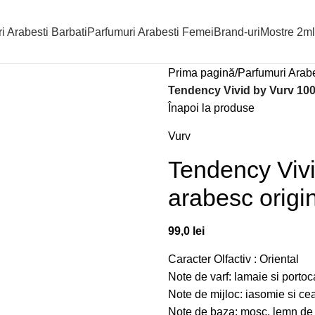
i Arabesti Barbati
Parfumuri Arabesti Femei
Brand-uri
Mostre 2ml
Prima pagină
Parfumuri Arabe
Tendency Vivid by Vurv 100
Înapoi la produse
Vurv
Tendency Vivi
arabesc origi
99,0
lei
Caracter Olfactiv : Oriental
Note de varf: lamaie si portoc
Note de mijloc: iasomie si ce
Note de baza: mosc, lemn de c