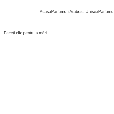
Acasa
Parfumuri Arabesti Unisex
Parfumur
Faceți clic pentru a mări