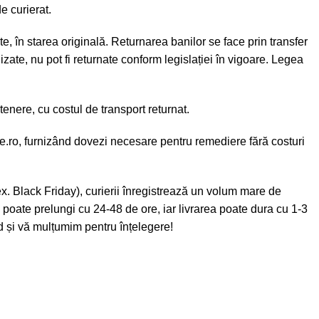
e curierat.
e, în starea originală. Returnarea banilor se face prin transfer
zate, nu pot fi returnate conform legislației în vigoare. Legea
enere, cu costul de transport returnat.
e.ro
, furnizând dovezi necesare pentru remediere fără costuri
x. Black Friday), curierii înregistrează un volum mare de
e poate prelungi cu 24-48 de ore, iar livrarea poate dura cu 1-3
id și vă mulțumim pentru înțelegere!