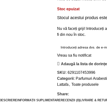
Stoc epuizat
Stocul acestui produs este
Nu vă faceți griji! Introduceț
fi din nou în stoc.
Vreau sa fiu notificat
Adaugă la lista de dorinț
SKU:
6291107453996
Categorii:
Parfumuri Arabesti
Lattafa
,
Toate produsele
Share:
DESCRIERE
INFORMAȚII SUPLIMENTARE
RECENZII (0)
LIVRARE & RETU