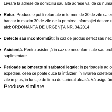
Livrare la adrese de domiciliu sau alte adrese valide cu numă
Retur:
Produsele pot fi returnate în termen de 30 de zile calend
bancar în maxim 30 de zile de la primirea informației despre re
aici:
ORDONANŢĂ DE URGENŢĂ NR. 34/2014
Defecte sau inconformități:
În caz de produs defect sau necon
Asistență:
Pentru asistență în caz de neconformitate sau prob
suplimentare.
Perioade aglomerate si sarbatori legale:
În perioadele aglo
expedieri, ceea ce poate duce la întârzieri în livrarea coletel
zile în plus, în funcție de firma de curierat aleasă. Vă asigu
Produse similare