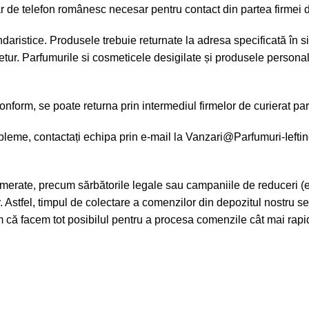
r de telefon românesc necesar pentru contact din partea firmei d
aristice. Produsele trebuie returnate la adresa specificată în sit
tur. Parfumurile si cosmeticele desigilate și produsele personali
form, se poate returna prin intermediul firmelor de curierat part
leme, contactați echipa prin e-mail la
Vanzari@Parfumuri-Ieftin
merate, precum sărbătorile legale sau campaniile de reduceri (e
or. Astfel, timpul de colectare a comenzilor din depozitul nostru s
răm că facem tot posibilul pentru a procesa comenzile cât mai rap