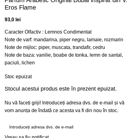
Parfum Arabesc Original Dubai inspirat din V.
Eros Flame
93,0
lei
Caracter Olfactiv : Lemnos Condimentat
Note de varf: mandarina, piper negru, lamaie, rozmarin
Note de mijloc: piper, muscata, trandafir, cedru
Note de baza: vanilie, boabe de tonka, lemn de santal,
paciuli, lichen
Stoc epuizat
Stocul acestui produs este în prezent epuizat.
Nu vă faceți griji! Introduceți adresa dvs. de e-mail și vă
vom anunța de îndată ce acesta va fi din nou în stoc.
Vreau sa fiu notificat