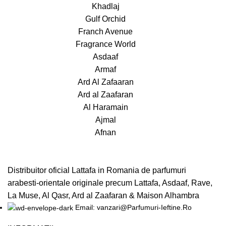
Khadlaj
Gulf Orchid
Franch Avenue
Fragrance World
Asdaaf
Armaf
Ard Al Zafaaran
Ard al Zaafaran
Al Haramain
Ajmal
Afnan
Distribuitor oficial Lattafa in Romania de parfumuri
arabesti-orientale originale precum Lattafa, Asdaaf, Rave,
La Muse, Al Qasr, Ard al Zaafaran & Maison Alhambra
Email: vanzari@Parfumuri-Ieftine.Ro