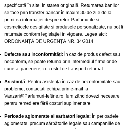
specificată în site, în starea originală. Returnarea banilor
se face prin transfer bancar în maxim 30 de zile de la
primirea informației despre retur. Parfumurile si
cosmeticele desigilate și produsele personalizate, nu pot fi
returnate conform legislației în vigoare. Legea aici:
ORDONANŢĂ DE URGENŢĂ NR. 34/2014
Defecte sau inconformități:
În caz de produs defect sau
neconform, se poate returna prin intermediul firmelor de
curierat partenere, cu costul de transport returnat.
Asistență:
Pentru asistență în caz de neconformitate sau
probleme, contactați echipa prin e-mail la
Vanzari@Parfumuri-Ieftine.ro
, furnizând dovezi necesare
pentru remediere fără costuri suplimentare.
Perioade aglomerate si sarbatori legale:
În perioadele
aglomerate, precum sărbătorile legale sau campaniile de