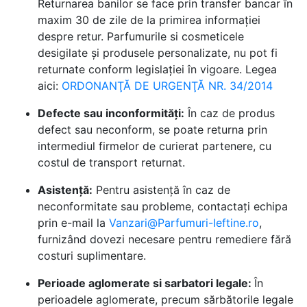
Returnarea banilor se face prin transfer bancar în
maxim 30 de zile de la primirea informației
despre retur. Parfumurile si cosmeticele
desigilate și produsele personalizate, nu pot fi
returnate conform legislației în vigoare. Legea
aici:
ORDONANŢĂ DE URGENŢĂ NR. 34/2014
Defecte sau inconformități:
În caz de produs
defect sau neconform, se poate returna prin
intermediul firmelor de curierat partenere, cu
costul de transport returnat.
Asistență:
Pentru asistență în caz de
neconformitate sau probleme, contactați echipa
prin e-mail la
Vanzari@Parfumuri-Ieftine.ro
,
furnizând dovezi necesare pentru remediere fără
costuri suplimentare.
Perioade aglomerate si sarbatori legale:
În
perioadele aglomerate, precum sărbătorile legale