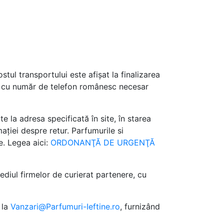
ul transportului este afișat la finalizarea
de cu număr de telefon românesc necesar
e la adresa specificată în site, în starea
ației despre retur. Parfumurile si
e. Legea aici:
ORDONANŢĂ DE URGENŢĂ
diul firmelor de curierat partenere, cu
 la
Vanzari@Parfumuri-Ieftine.ro
, furnizând