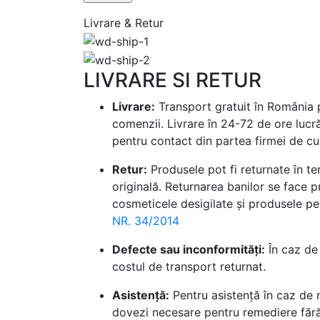
Livrare & Retur
LIVRARE SI RETUR
Livrare:
Transport gratuit în România p
comenzii. Livrare în 24-72 de ore lucr
pentru contact din partea firmei de cur
Retur:
Produsele pot fi returnate în te
originală. Returnarea banilor se face p
cosmeticele desigilate și produsele per
NR. 34/2014
Defecte sau inconformități:
În caz de 
costul de transport returnat.
Asistență:
Pentru asistență în caz de 
dovezi necesare pentru remediere fără