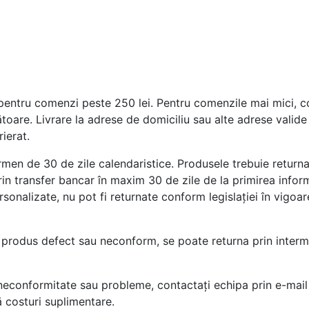
entru comenzi peste 250 lei. Pentru comenzile mai mici, cost
ătoare. Livrare la adrese de domiciliu sau alte adrese vali
ierat.
rmen de 30 de zile calendaristice. Produsele trebuie returnat
rin transfer bancar în maxim 30 de zile de la primirea inform
sonalizate, nu pot fi returnate conform legislației în vigoar
produs defect sau neconform, se poate returna prin interme
neconformitate sau probleme, contactați echipa prin e-mail
 costuri suplimentare.