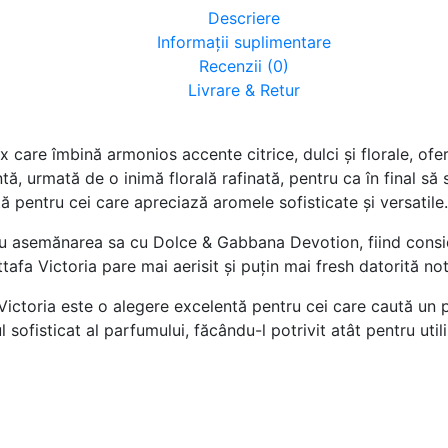
Descriere
Informații suplimentare
Recenzii (0)
Livrare & Retur
 care îmbină armonios accente citrice, dulci și florale, ofe
, urmată de o inimă florală rafinată, pentru ca în final să
ă pentru cei care apreciază aromele sofisticate și versatile.
tru asemănarea sa cu Dolce & Gabbana Devotion, fiind consid
ttafa Victoria pare mai aerisit și puțin mai fresh datorită not
 Victoria este o alegere excelentă pentru cei care caută un p
l sofisticat al parfumului, făcându-l potrivit atât pentru util