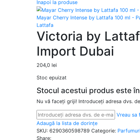
Înapoi la produse
Mayar Cherry Intense by Lattafa 100 ml - P
Lattafa
Victoria by Latta
Import Dubai
204,0
lei
Stoc epuizat
Stocul acestui produs este în
Nu vă faceți griji! Introduceți adresa dvs. d
Vreau sa f
Adaugă la lista de dorințe
SKU:
6290360598789
Categorie:
Parfumuri
Share: