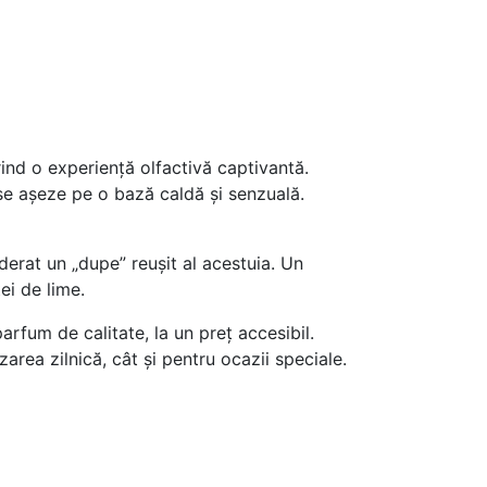
rind o experiență olfactivă captivantă.
 se așeze pe o bază caldă și senzuală.
erat un „dupe” reușit al acestuia. Un
ei de lime.
arfum de calitate, la un preț accesibil.
izarea zilnică, cât și pentru ocazii speciale.