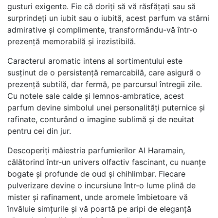
gusturi exigente. Fie că doriți să vă răsfățați sau să
surprindeți un iubit sau o iubită, acest parfum va stârni
admirative și complimente, transformându-vă într-o
prezență memorabilă și irezistibilă.
Caracterul aromatic intens al sortimentului este
susținut de o persistență remarcabilă, care asigură o
prezență subtilă, dar fermă, pe parcursul întregii zile.
Cu notele sale calde și lemnos-ambratice, acest
parfum devine simbolul unei personalități puternice și
rafinate, conturând o imagine sublimă și de neuitat
pentru cei din jur.
Descoperiți măiestria parfumierilor Al Haramain,
călătorind într-un univers olfactiv fascinant, cu nuanțe
bogate și profunde de oud și chihlimbar. Fiecare
pulverizare devine o incursiune într-o lume plină de
mister și rafinament, unde aromele îmbietoare vă
învăluie simțurile și vă poartă pe aripi de eleganță