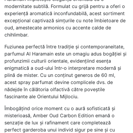
modernitate subtilă. Formulat cu grijă pentru a oferi o
experiență aromatică inconfundabilă, acest sortiment
excepțional captivază simțurile cu note îmbietoare de
oud, amestecate armonios cu accente calde de
chihlimbar.
Fuziunea perfectă între tradiție și contemporaneitate,
parfumul Al Haramain este un omagiu adus bogăției și
profunzimii culturii orientale, evidențiind esența
enigmatică a oud-ului într-o interpretare modernă și
plină de mister. Cu un conținut generos de 60 ml,
acest spray parfumat devine complicele dvs. de
nădejde în călătoria olfactivă către poveștile
fascinante ale Orientului Mijlociu.
Îmbogățind orice moment cu o aură sofisticată și
misterioasă, Amber Oud Carbon Edition emană o
senzație de lux și rafinament care completează
perfect garderoba unui individ sigur pe sine și cu