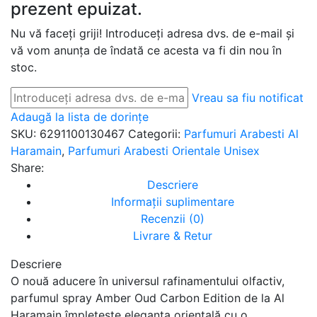
prezent epuizat.
Nu vă faceți griji! Introduceți adresa dvs. de e-mail și
vă vom anunța de îndată ce acesta va fi din nou în
stoc.
Vreau sa fiu notificat
Adaugă la lista de dorințe
SKU:
6291100130467
Categorii:
Parfumuri Arabesti Al
Haramain
,
Parfumuri Arabesti Orientale Unisex
Share:
Descriere
Informații suplimentare
Recenzii (0)
Livrare & Retur
Descriere
O nouă aducere în universul rafinamentului olfactiv,
parfumul spray Amber Oud Carbon Edition de la Al
Haramain împletește eleganța orientală cu o