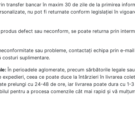
rin transfer bancar în maxim 30 de zile de la primirea inform
sonalizate, nu pot fi returnate conform legislației în vigoar
produs defect sau neconform, se poate returna prin interme
neconformitate sau probleme, contactați echipa prin e-mail
 costuri suplimentare.
ale:
În perioadele aglomerate, precum sărbătorile legale sau 
 expedieri, ceea ce poate duce la întârzieri în livrarea colet
e prelungi cu 24-48 de ore, iar livrarea poate dura cu 1-3 zi
bilul pentru a procesa comenzile cât mai rapid și vă mulțum