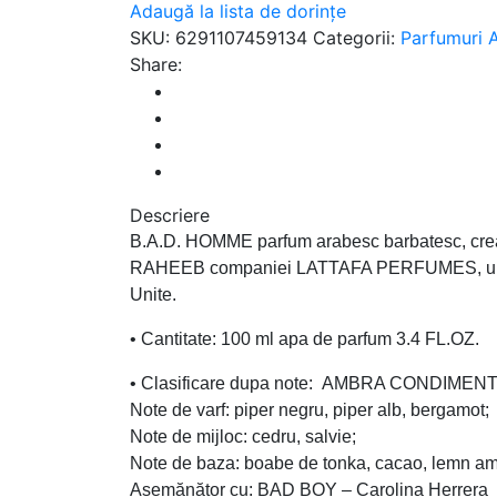
Adaugă la lista de dorințe
SKU:
6291107459134
Categorii:
Parfumuri A
Share:
Descriere
B.A.D. HOMME parfum arabesc barbatesc, crea
RAHEEB companiei LATTAFA PERFUMES, una din
Unite.
• Cantitate: 100 ml apa de parfum 3.4 FL.OZ.
• Clasificare dupa note: AMBRA CONDIMEN
Note de varf: piper negru, piper alb, bergamot;
Note de mijloc: cedru, salvie;
Note de baza: boabe de tonka, cacao, lemn am
Asemănător cu: BAD BOY – Carolina Herrera