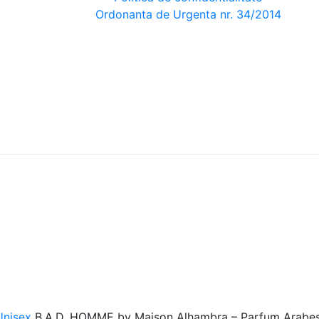
Ordonanta de Urgenta nr. 34/2014
 Unisex
B.A.D. HOMME by Maison Alhambra – Parfum Arabesc 