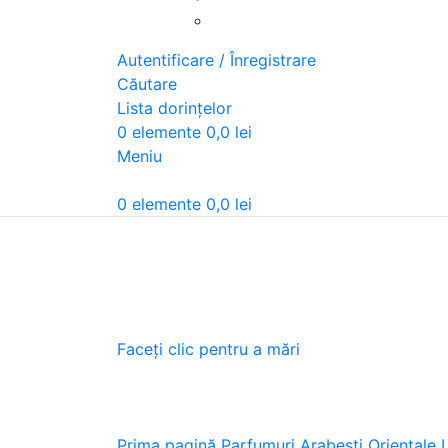
Autentificare / Înregistrare
Căutare
Lista dorințelor
0
elemente
0,0
lei
Meniu
0
elemente
0,0
lei
Faceți clic pentru a mări
Prima pagină
Parfumuri Arabesti Orientale