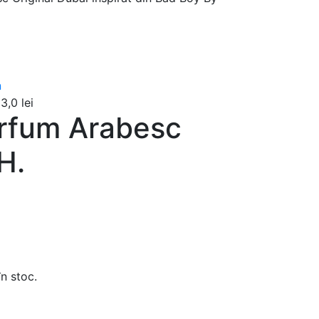
83,0
lei
rfum Arabesc
H.
în stoc.