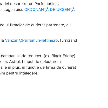
ației despre retur. Parfumurile si
e. Legea aici:
ORDONANŢĂ DE URGENŢĂ
diul firmelor de curierat partenere, cu
 la
Vanzari@Parfumuri-Ieftine.ro
, furnizând
campaniile de reduceri (ex. Black Friday),
elor. Astfel, timpul de colectare a
le în plus, în funcție de firma de curierat
im pentru înțelegere!