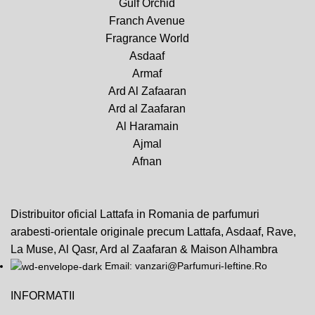
Gulf Orchid
Franch Avenue
Fragrance World
Asdaaf
Armaf
Ard Al Zafaaran
Ard al Zaafaran
Al Haramain
Ajmal
Afnan
Distribuitor oficial Lattafa in Romania de parfumuri
arabesti-orientale originale precum Lattafa, Asdaaf, Rave,
La Muse, Al Qasr, Ard al Zaafaran & Maison Alhambra
Email: vanzari@Parfumuri-Ieftine.Ro
INFORMATII