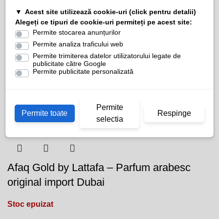
mare de expedieri, ceea ce poate duce la întârzieri în
Acest site utilizează cookie-uri (click pentru detalii)
livrarea coletelor. Astfel, timpul de colectare a comenzilor
Alegeți ce tipuri de cookie-uri permiteți pe acest site:
din depozitul nostru se poate prelungi cu 24-48 de ore, iar
Permite stocarea anunțurilor
Permite analiza traficului web
livrarea poate dura cu 1-3 zile în plus, în funcție de firma de
Permite trimiterea datelor utilizatorului legate de
curierat aleasă. Vă asigurăm că facem tot posibilul pentru a
publicitate către Google
procesa comenzile cât mai rapid și vă mulțumim pentru
Permite publicitate personalizată
înțelegere!
Produse similare
Permite
Permite toate
Respinge
selectia
Afaq Gold by Lattafa – Parfum arabesc
original import Dubai
Stoc epuizat