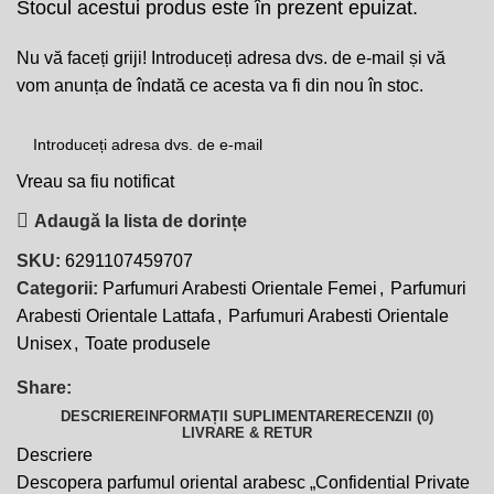
Stocul acestui produs este în prezent epuizat.
Nu vă faceți griji! Introduceți adresa dvs. de e-mail și vă
vom anunța de îndată ce acesta va fi din nou în stoc.
Vreau sa fiu notificat
Adaugă la lista de dorințe
SKU:
6291107459707
Categorii:
Parfumuri Arabesti Orientale Femei
,
Parfumuri
Arabesti Orientale Lattafa
,
Parfumuri Arabesti Orientale
Unisex
,
Toate produsele
Share:
DESCRIERE
INFORMAȚII SUPLIMENTARE
RECENZII (0)
LIVRARE & RETUR
Descriere
Descopera parfumul oriental arabesc „Confidential Private