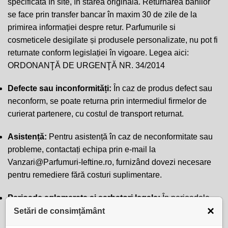
specificată în site, în starea originală. Returnarea banilor
se face prin transfer bancar în maxim 30 de zile de la
primirea informației despre retur. Parfumurile si
cosmeticele desigilate și produsele personalizate, nu pot fi
returnate conform legislației în vigoare. Legea aici:
ORDONANŢĂ DE URGENŢĂ NR. 34/2014
Defecte sau inconformități:
În caz de produs defect sau
neconform, se poate returna prin intermediul firmelor de
curierat partenere, cu costul de transport returnat.
Asistență:
Pentru asistență în caz de neconformitate sau
probleme, contactați echipa prin e-mail la
Vanzari@Parfumuri-Ieftine.ro
, furnizând dovezi necesare
pentru remediere fără costuri suplimentare.
Perioade aglomerate si sarbatori legale:
În perioadele
×
aglomerate, precum sărbătorile legale sau campaniile de
Setări de consimțământ
reduceri (ex. Black Friday), curierii înregistrează un volum