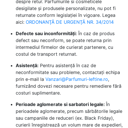
despre retur. Parfumurile si cosmeticele
desigilate și produsele personalizate, nu pot fi
returnate conform legislației în vigoare. Legea
aici:
ORDONANŢĂ DE URGENŢĂ NR. 34/2014
Defecte sau inconformități:
În caz de produs
defect sau neconform, se poate returna prin
intermediul firmelor de curierat partenere, cu
costul de transport returnat.
Asistență:
Pentru asistență în caz de
neconformitate sau probleme, contactați echipa
prin e-mail la
Vanzari@Parfumuri-Ieftine.ro
,
furnizând dovezi necesare pentru remediere fără
costuri suplimentare.
Perioade aglomerate si sarbatori legale:
În
perioadele aglomerate, precum sărbătorile legale
sau campaniile de reduceri (ex. Black Friday),
curierii înregistrează un volum mare de expedieri,