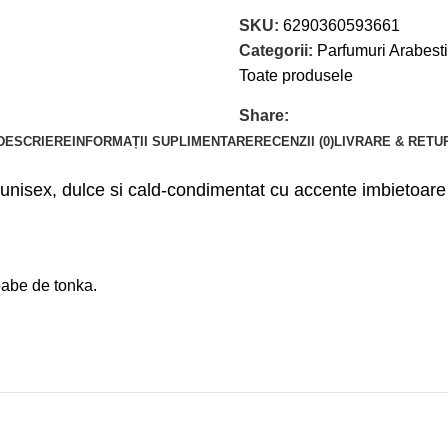
SKU:
6290360593661
Categorii:
Parfumuri Arabesti
Toate produsele
Share:
DESCRIERE
INFORMAȚII SUPLIMENTARE
RECENZII (0)
LIVRARE & RETU
unisex, dulce si cald-condimentat cu accente imbietoare
oabe de tonka.