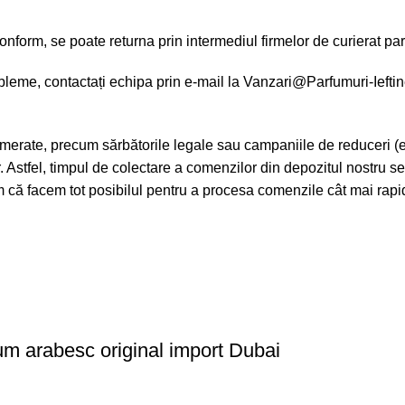
form, se poate returna prin intermediul firmelor de curierat part
leme, contactați echipa prin e-mail la
Vanzari@Parfumuri-Ieftin
merate, precum sărbătorile legale sau campaniile de reduceri (e
or. Astfel, timpul de colectare a comenzilor din depozitul nostru s
răm că facem tot posibilul pentru a procesa comenzile cât mai rap
um arabesc original import Dubai