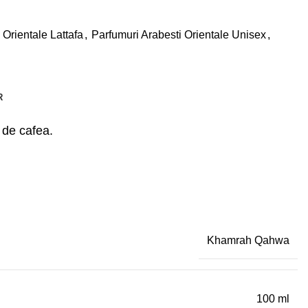
 Orientale Lattafa
,
Parfumuri Arabesti Orientale Unisex
,
R
 de cafea.
Khamrah Qahwa
100 ml