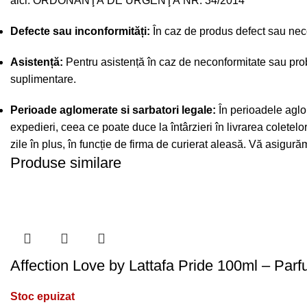
aici:
ORDONANŢĂ DE URGENŢĂ NR. 34/2014
Defecte sau inconformități:
În caz de produs defect sau necon
Asistență:
Pentru asistență în caz de neconformitate sau prob
suplimentare.
Perioade aglomerate si sarbatori legale:
În perioadele aglo
expedieri, ceea ce poate duce la întârzieri în livrarea coletel
zile în plus, în funcție de firma de curierat aleasă. Vă asigu
Produse similare
Affection Love by Lattafa Pride 100ml – Parf
Stoc epuizat