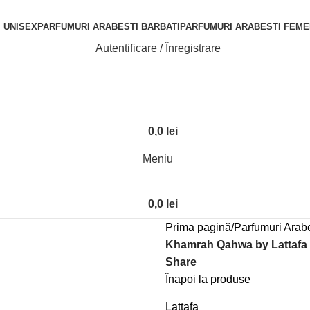
 UNISEX
PARFUMURI ARABESTI BARBATI
PARFUMURI ARABESTI FEME
Autentificare / Înregistrare
0,0
lei
Meniu
0,0
lei
Prima pagină
Parfumuri Arabe
Khamrah Qahwa by Lattafa –
Share
Înapoi la produse
Lattafa