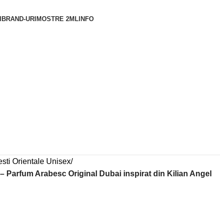
I
BRAND-URI
MOSTRE 2ML
INFO
sti Orientale Unisex
 Parfum Arabesc Original Dubai inspirat din Kilian Angel