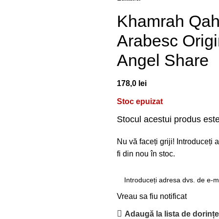
Khamrah Qahw
Arabesc Origin
Angel Share
178,0
lei
Stoc epuizat
Stocul acestui produs este
Nu vă faceți griji! Introduceț
fi din nou în stoc.
Vreau sa fiu notificat
Adaugă la lista de dorinț