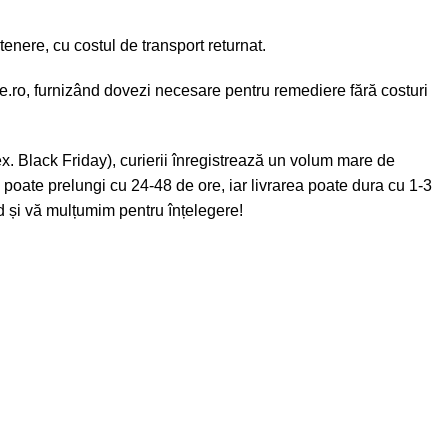
enere, cu costul de transport returnat.
e.ro
, furnizând dovezi necesare pentru remediere fără costuri
x. Black Friday), curierii înregistrează un volum mare de
e poate prelungi cu 24-48 de ore, iar livrarea poate dura cu 1-3
id și vă mulțumim pentru înțelegere!