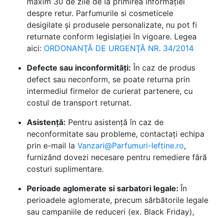
maxim 30 de zile de la primirea informației
despre retur. Parfumurile si cosmeticele
desigilate și produsele personalizate, nu pot fi
returnate conform legislației în vigoare. Legea
aici:
ORDONANŢĂ DE URGENŢĂ NR. 34/2014
Defecte sau inconformități:
În caz de produs
defect sau neconform, se poate returna prin
intermediul firmelor de curierat partenere, cu
costul de transport returnat.
Asistență:
Pentru asistență în caz de
neconformitate sau probleme, contactați echipa
prin e-mail la
Vanzari@Parfumuri-Ieftine.ro
,
furnizând dovezi necesare pentru remediere fără
costuri suplimentare.
Perioade aglomerate si sarbatori legale:
În
perioadele aglomerate, precum sărbătorile legale
sau campaniile de reduceri (ex. Black Friday),