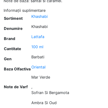
Note de baza: santal si caramel.
Informații suplimentare
Khashabi
Sortiment
Khashabi
Denumire
Lattafa
Brand
100 ml
Cantitate
Barbati
Gen
Oriental
Baza Olfactiva
Mar Verde
Note de Varf
,
Sofran Si Bergamota
Ambra Si Oud