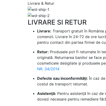
Livrare & Retur
LIVRARE SI RETUR
Livrare:
Transport gratuit în România p
comenzii. Livrare în 24-72 de ore lucr
pentru contact din partea firmei de cur
Retur:
Produsele pot fi returnate în te
originală. Returnarea banilor se face p
cosmeticele desigilate și produsele per
NR. 34/2014
Defecte sau inconformități:
În caz de 
costul de transport returnat.
Asistență:
Pentru asistență în caz de 
dovezi necesare pentru remediere fără