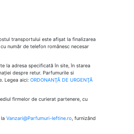
ul transportului este afișat la finalizarea
de cu număr de telefon românesc necesar
e la adresa specificată în site, în starea
ației despre retur. Parfumurile si
e. Legea aici:
ORDONANŢĂ DE URGENŢĂ
diul firmelor de curierat partenere, cu
 la
Vanzari@Parfumuri-Ieftine.ro
, furnizând