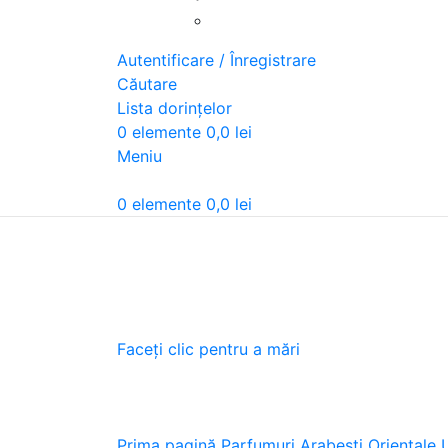
Autentificare / Înregistrare
Căutare
Lista dorințelor
0
elemente
0,0
lei
Meniu
0
elemente
0,0
lei
Faceți clic pentru a mări
Prima pagină
Parfumuri Arabesti Orientale