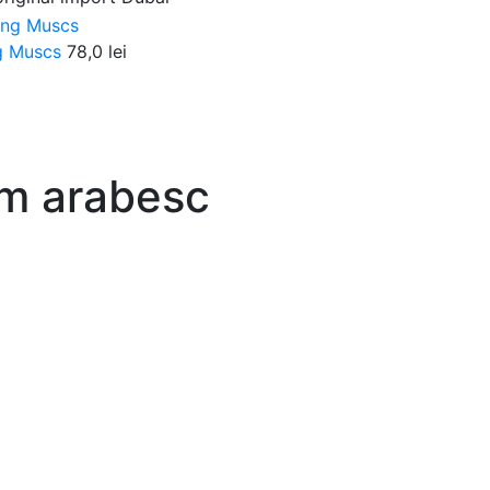
ng Muscs
78,0
lei
fum arabesc