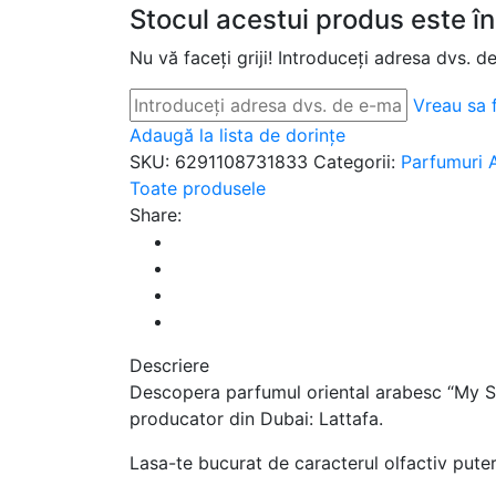
Stocul acestui produs este în
Nu vă faceți griji! Introduceți adresa dvs. d
Vreau sa f
Adaugă la lista de dorințe
SKU:
6291108731833
Categorii:
Parfumuri A
Toate produsele
Share:
Descriere
Descopera parfumul oriental arabesc “My Sto
producator din Dubai: Lattafa.
Lasa-te bucurat de caracterul olfactiv putern