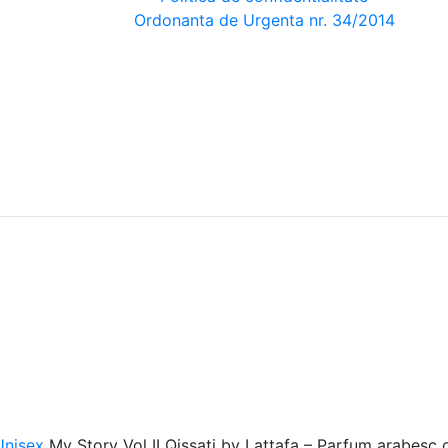
Ordonanta de Urgenta nr. 34/2014
 Unisex
My Story Vol II Qissati by Lattafa – Parfum arabesc 