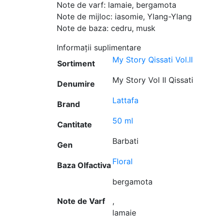
Note de varf: lamaie, bergamota
Note de mijloc: iasomie, Ylang-Ylang
Note de baza: cedru, musk
Informații suplimentare
My Story Qissati Vol.II
Sortiment
My Story Vol II Qissati
Denumire
Lattafa
Brand
50 ml
Cantitate
Barbati
Gen
Floral
Baza Olfactiva
bergamota
Note de Varf
,
lamaie