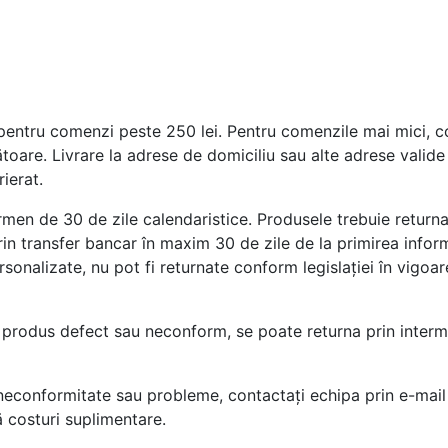
entru comenzi peste 250 lei. Pentru comenzile mai mici, cost
ătoare. Livrare la adrese de domiciliu sau alte adrese vali
ierat.
rmen de 30 de zile calendaristice. Produsele trebuie returnat
rin transfer bancar în maxim 30 de zile de la primirea inform
sonalizate, nu pot fi returnate conform legislației în vigoar
produs defect sau neconform, se poate returna prin interme
neconformitate sau probleme, contactați echipa prin e-mail
 costuri suplimentare.