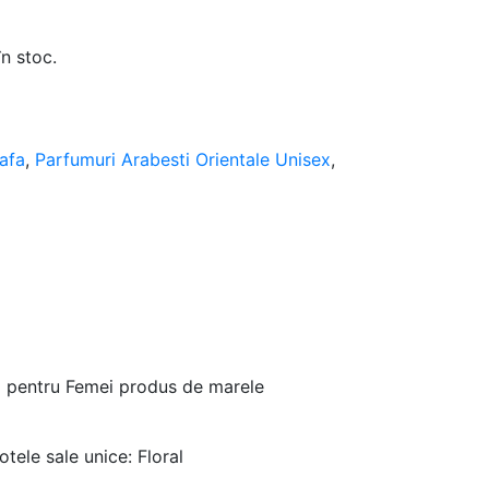
în stoc.
tafa
,
Parfumuri Arabesti Orientale Unisex
,
ml pentru Femei produs de marele
tele sale unice: Floral