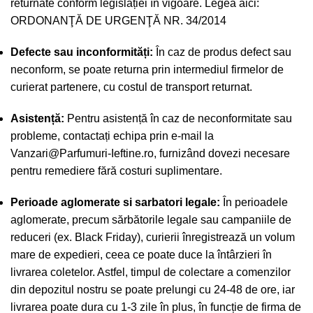
returnate conform legislației în vigoare. Legea aici:
ORDONANŢĂ DE URGENŢĂ NR. 34/2014
Defecte sau inconformități:
În caz de produs defect sau
neconform, se poate returna prin intermediul firmelor de
curierat partenere, cu costul de transport returnat.
Asistență:
Pentru asistență în caz de neconformitate sau
probleme, contactați echipa prin e-mail la
Vanzari@Parfumuri-Ieftine.ro
, furnizând dovezi necesare
pentru remediere fără costuri suplimentare.
Perioade aglomerate si sarbatori legale:
În perioadele
aglomerate, precum sărbătorile legale sau campaniile de
reduceri (ex. Black Friday), curierii înregistrează un volum
mare de expedieri, ceea ce poate duce la întârzieri în
livrarea coletelor. Astfel, timpul de colectare a comenzilor
din depozitul nostru se poate prelungi cu 24-48 de ore, iar
livrarea poate dura cu 1-3 zile în plus, în funcție de firma de