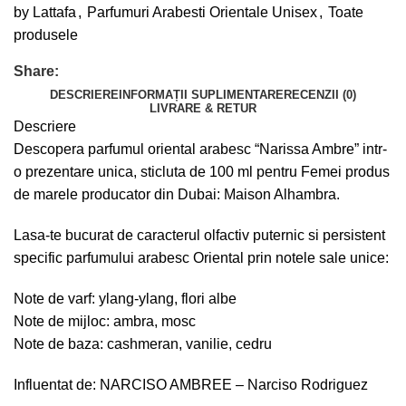
by Lattafa
,
Parfumuri Arabesti Orientale Unisex
,
Toate
produsele
Share:
DESCRIERE
INFORMAȚII SUPLIMENTARE
RECENZII (0)
LIVRARE & RETUR
Descriere
Descopera parfumul oriental arabesc “Narissa Ambre” intr-
o prezentare unica, sticluta de 100 ml pentru Femei produs
de marele producator din Dubai: Maison Alhambra.
Lasa-te bucurat de caracterul olfactiv puternic si persistent
specific parfumului arabesc Oriental prin notele sale unice:
Note de varf: ylang-ylang, flori albe
Note de mijloc: ambra, mosc
Note de baza: cashmeran, vanilie, cedru
Influentat de: NARCISO AMBREE – Narciso Rodriguez