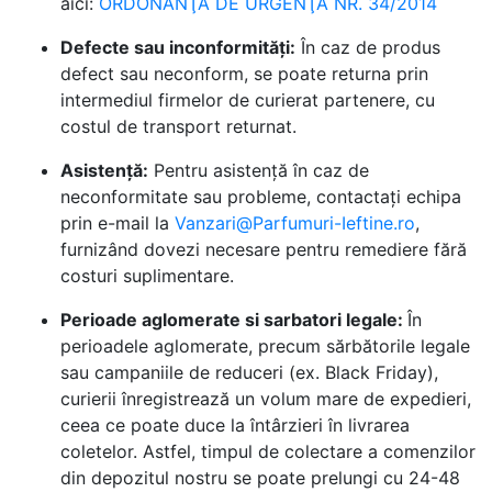
aici:
ORDONANŢĂ DE URGENŢĂ NR. 34/2014
Defecte sau inconformități:
În caz de produs
defect sau neconform, se poate returna prin
intermediul firmelor de curierat partenere, cu
costul de transport returnat.
Asistență:
Pentru asistență în caz de
neconformitate sau probleme, contactați echipa
prin e-mail la
Vanzari@Parfumuri-Ieftine.ro
,
furnizând dovezi necesare pentru remediere fără
costuri suplimentare.
Perioade aglomerate si sarbatori legale:
În
perioadele aglomerate, precum sărbătorile legale
sau campaniile de reduceri (ex. Black Friday),
curierii înregistrează un volum mare de expedieri,
ceea ce poate duce la întârzieri în livrarea
coletelor. Astfel, timpul de colectare a comenzilor
din depozitul nostru se poate prelungi cu 24-48