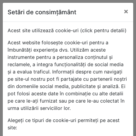
×
Acasa
Setări de consimțământ
Parfumuri Arabesti Unisex
Parfumuri Arabesti Barbati
Acest site utilizează cookie-uri (click pentru detalii)
Parfumuri Arabesti Femei
Brand-uri
Acest website folosește cookie-uri pentru a
Parfumuri Arabesti Al Haramain
îmbunătăți experiența dvs. Utilizăm aceste
Parfumuri Arabesti Lattafa
instrumente pentru a personaliza conținutul și
Parfumuri Arabesti Maison Alhambra
reclamele, a integra funcționalități de social media
Parfumuri Arabesti Ard Al Zaafaran
și a evalua traficul. Informații despre cum navigați
Parfumuri Arabesti Asdaaf
pe site-ul nostru pot fi partajate cu partenerii noștri
Parfumuri Arabesti Rave
din domeniile social media, publicitate și analiză. Ei
Parfumuri Arabesti Vurv
pot folosi aceste date în combinație cu alte detalii
Mostre 2ml
pe care le-ați furnizat sau pe care le-au colectat în
INFO
urma utilizării serviciilor lor.
Contact
Alegeți ce tipuri de cookie-uri permiteți pe acest
Livrare & Returnare Produse
site:
Termeni & Conditii
Politica de confidentialitate