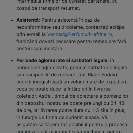
intermediul firmelor de curierat partenere, cu
costul de transport returnat.
Asistență:
Pentru asistență în caz de
neconformitate sau probleme, contactați echipa
prin e-mail la
Vanzari@Parfumuri-Ieftine.ro
,
furnizând dovezi necesare pentru remediere fără
costuri suplimentare.
Perioade aglomerate si sarbatori legale:
În
perioadele aglomerate, precum sărbătorile legale
sau campaniile de reduceri (ex. Black Friday),
curierii înregistrează un volum mare de expedieri,
ceea ce poate duce la întârzieri în livrarea
coletelor. Astfel, timpul de colectare a comenzilor
din depozitul nostru se poate prelungi cu 24-48
de ore, iar livrarea poate dura cu 1-3 zile în plus,
în funcție de firma de curierat aleasă. Vă
asigurăm că facem tot posibilul pentru a procesa
comenzile cât mai rapid și vă mulțumim pentru