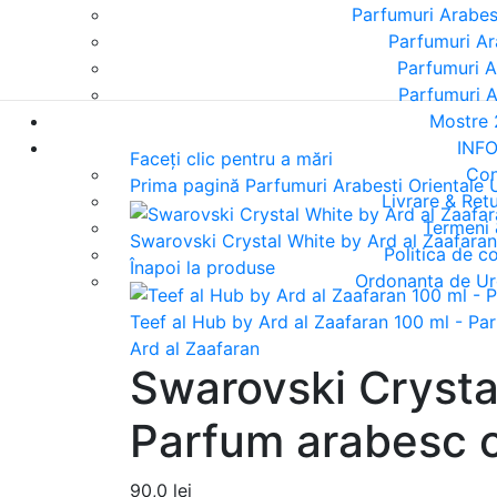
Parfumuri Arabes
Parfumuri Ar
Parfumuri A
Parfumuri A
Mostre 
INF
Faceți clic pentru a mări
Con
Prima pagină
Parfumuri Arabesti Orientale
Livrare & Ret
Termeni 
Swarovski Crystal White by Ard al Zaafara
Politica de co
Înapoi la produse
Ordonanta de Ur
Teef al Hub by Ard al Zaafaran 100 ml - Pa
Ard al Zaafaran
Swarovski Crystal
Parfum arabesc o
90,0
lei