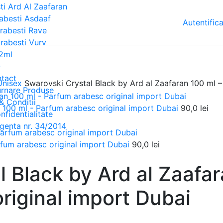
ti Ard Al Zaafaran
abesti Asdaaf
Autentifica
rabesti Rave
rabesti Vurv
2ml
O
tact
 Unisex
Swarovski Crystal Black by Ard al Zaafaran 100 ml –
urnare Produse
& Conditii
n 100 ml - Parfum arabesc original import Dubai
90,0
lei
nfidentialitate
genta nr. 34/2014
rfum arabesc original import Dubai
90,0
lei
 Black by Ard al Zaafar
riginal import Dubai