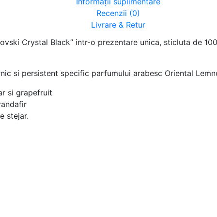
Informații suplimentare
Recenzii (0)
Livrare & Retur
ski Crystal Black” intr-o prezentare unica, sticluta de 10
nic si persistent specific parfumului arabesc Oriental Lemno
r si grapefruit
randafir
 stejar.