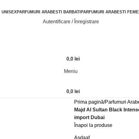
 UNISEX
PARFUMURI ARABESTI BARBATI
PARFUMURI ARABESTI FEME
Autentificare / Înregistrare
0,0
lei
Meniu
0,0
lei
Prima pagină
Parfumuri Arabe
Majd Al Sultan Black Inten
import Dubai
Înapoi la produse
Asdaaf