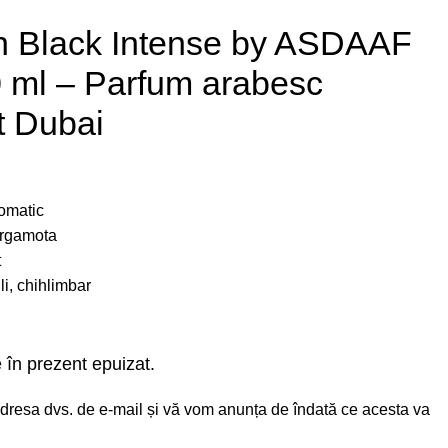
an Black Intense by ASDAAF
 ml – Parfum arabesc
t Dubai
romatic
ergamota
t
li, chihlimbar
 în prezent epuizat.
i adresa dvs. de e-mail și vă vom anunța de îndată ce acesta va