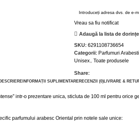
Vreau sa fiu notificat
Adaugă la lista de dorinț
SKU:
6291108736654
Categorii:
Parfumuri Arabesti
Unisex
,
Toate produsele
Share:
DESCRIERE
INFORMAȚII SUPLIMENTARE
RECENZII (0)
LIVRARE & RETU
ense” intr-o prezentare unica, sticluta de 100 ml pentru orice 
pecific parfumului arabesc Oriental prin notele sale unice: