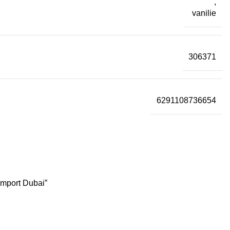
,
vanilie
306371
6291108736654
import Dubai”