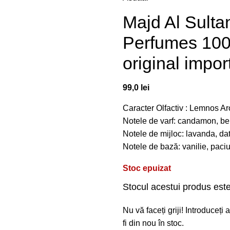
Majd Al Sult
Perfumes 100
original impor
99,0
lei
Caracter Olfactiv : Lemnos A
Notele de varf: candamon, b
Notele de mijloc: lavanda, da
Notele de bază: vanilie, paciu
Stoc epuizat
Stocul acestui produs este
Nu vă faceți griji! Introduceț
fi din nou în stoc.