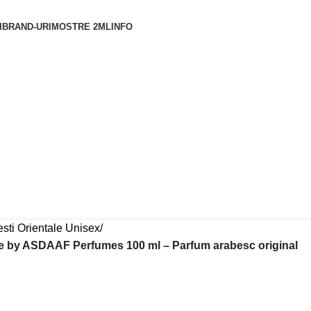
I
BRAND-URI
MOSTRE 2ML
INFO
sti Orientale Unisex
se by ASDAAF Perfumes 100 ml – Parfum arabesc original