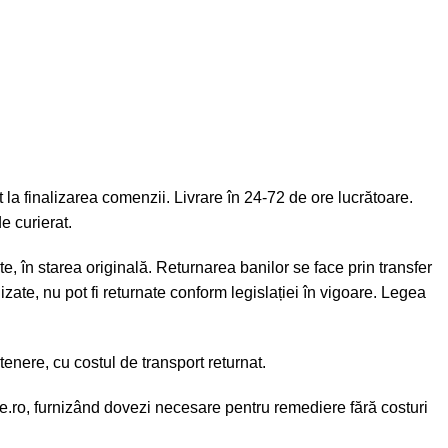
la finalizarea comenzii. Livrare în 24-72 de ore lucrătoare.
e curierat.
e, în starea originală. Returnarea banilor se face prin transfer
zate, nu pot fi returnate conform legislației în vigoare. Legea
enere, cu costul de transport returnat.
e.ro
, furnizând dovezi necesare pentru remediere fără costuri