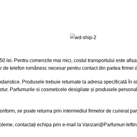
lei. Pentru comenzile mai mici, costul transportului este afișat 
r de telefon românesc necesar pentru contact din partea firmei d
aristice. Produsele trebuie returnate la adresa specificată în sit
tur. Parfumurile si cosmeticele desigilate și produsele personali
form, se poate returna prin intermediul firmelor de curierat part
leme, contactați echipa prin e-mail la
Vanzari@Parfumuri-Ieftin