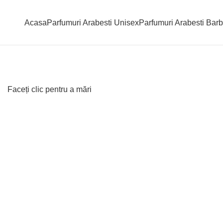
Acasa
Parfumuri Arabesti Unisex
Parfumuri Arabesti Barb
Faceți clic pentru a mări