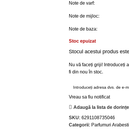
Note de varf:
Note de mijloc:
Note de baza:
Stoc epuizat
Stocul acestui produs este
Nu vă faceți griji! Introduceț
fi din nou în stoc.
Vreau sa fiu notificat
Adaugă la lista de dorinț
SKU:
6291108735046
Categorii:
Parfumuri Arabest