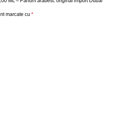
100 ML – Parfum arabesc original import Dubai”
unt marcate cu
*