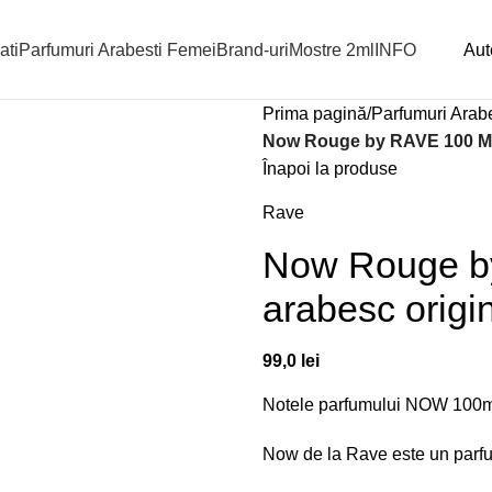
ati
Parfumuri Arabesti Femei
Brand-uri
Mostre 2ml
INFO
Aute
Prima pagină
Parfumuri Arabe
Now Rouge by RAVE 100 ML 
Înapoi la produse
Rave
Now Rouge b
arabesc origi
99,0
lei
Notele parfumului NOW 100m
Now de la Rave este un parfu