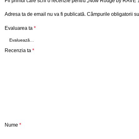
Fii primul care scrii o recenzie pentru „Now Rouge by RAVE 
Adresa ta de email nu va fi publicată.
Câmpurile obligatorii s
Evaluarea ta
*
Recenzia ta
*
Nume
*