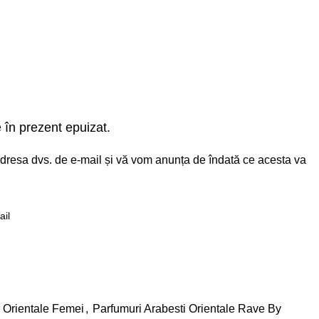
 în prezent epuizat.
i adresa dvs. de e-mail și vă vom anunța de îndată ce acesta va
e
i Orientale Femei
,
Parfumuri Arabesti Orientale Rave By