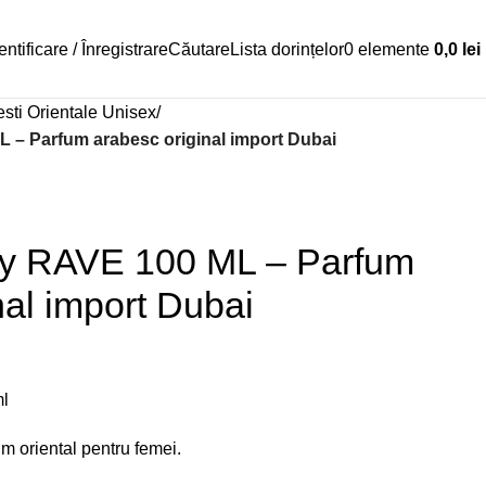
ntificare / Înregistrare
Căutare
Lista dorințelor
0
elemente
0,0
lei
sti Orientale Unisex
– Parfum arabesc original import Dubai
y RAVE 100 ML – Parfum
nal import Dubai
l
m oriental pentru femei.