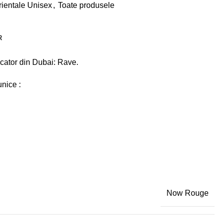
rientale Unisex
,
Toate produsele
R
cator din Dubai: Rave.
unice :
Now Rouge