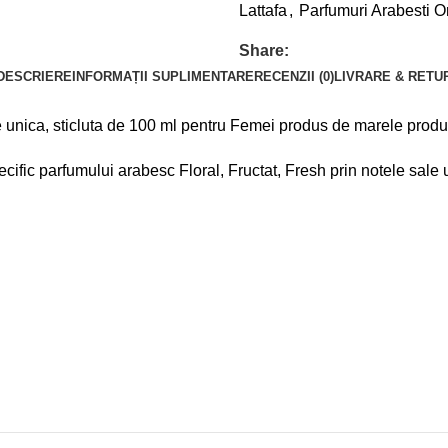
Lattafa
,
Parfumuri Arabesti O
Share:
DESCRIERE
INFORMAȚII SUPLIMENTARE
RECENZII (0)
LIVRARE & RETU
 unica, sticluta de 100 ml pentru Femei produs de marele produ
ecific parfumului arabesc Floral, Fructat, Fresh prin notele sale 