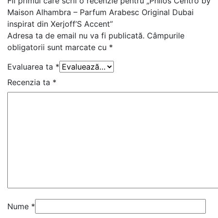
Fii primul care scrii o recenzie pentru „Philos Centro by
Maison Alhambra – Parfum Arabesc Original Dubai
inspirat din Xerjoff’S Accent”
Adresa ta de email nu va fi publicată.
Câmpurile
obligatorii sunt marcate cu
*
Evaluarea ta
*
Recenzia ta
*
Nume
*